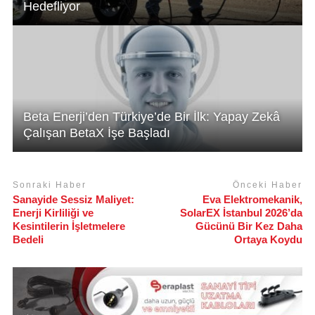
Hedefliyor
Beta Enerji’den Türkiye’de Bir İlk: Yapay Zekâ
Çalışan BetaX İşe Başladı
Sonraki Haber
Önceki Haber
Sanayide Sessiz Maliyet:
Eva Elektromekanik,
Enerji Kirliliği ve
SolarEX İstanbul 2026’da
Kesintilerin İşletmelere
Gücünü Bir Kez Daha
Bedeli
Ortaya Koydu