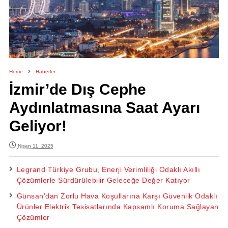
Home
Haberler
İzmir’de Dış Cephe
Aydınlatmasına Saat Ayarı
Geliyor!
Nisan 11, 2025
Legrand Türkiye Grubu, Enerji Verimliliği Odaklı Akıllı
Çözümlerle Sürdürülebilir Geleceğe Değer Katıyor
Günsan’dan Zorlu Hava Koşullarına Karşı Güvenlik Odaklı
Ürünler Elektrik Tesisatlarında Kapsamlı Koruma Sağlayan
Çözümler