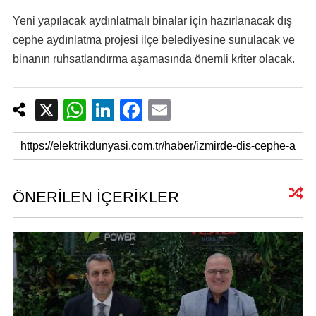
Yeni yapılacak aydınlatmalı binalar için hazırlanacak dış
cephe aydınlatma projesi ilçe belediyesine sunulacak ve
binanın ruhsatlandırma aşamasında önemli kriter olacak.
X
W
Li
F
E
h
n
a
m
at
k
c
ail
s
e
e
A
dI
b
ÖNERİLEN İÇERİKLER
p
n
o
p
o
k