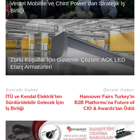
Vestel Mobilite ve Chint Power’dan Stratejik İş
Birliği
Zorlu Koşullar İçin Güvenilir Çözüm: ACK LED
Etanj Armatürleri
Sonraki Haber
Önceki Haber
İTÜ ve Kendal Elektrik’ten
Hannover Fairs Turkey’in
Sürdürülebilir Gelecek İçin
B2B Platformu’na Future of
İş Birliği
CIO & Awards’tan Ödül