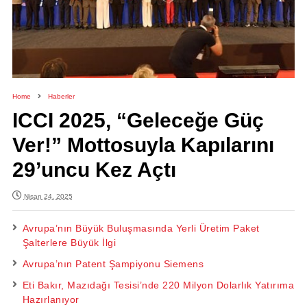
Home
Haberler
ICCI 2025, “Geleceğe Güç
Ver!” Mottosuyla Kapılarını
29’uncu Kez Açtı
Nisan 24, 2025
Avrupa’nın Büyük Buluşmasında Yerli Üretim Paket
Şalterlere Büyük İlgi
Avrupa’nın Patent Şampiyonu Siemens
Eti Bakır, Mazıdağı Tesisi’nde 220 Milyon Dolarlık Yatırıma
Hazırlanıyor