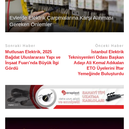
Evlerde Elektrik Çarpmalarına Karşı Alınması
Gereken Önlemler
Sonraki Haber
Önceki Haber
Mutlusan Elektrik, 2025
İstanbul Elektrik
Bağdat Uluslararası Yapı ve
Teknisyenleri Odası Başkan
İnşaat Fuarı’nda Büyük İlgi
Adayı Ali Kemal Adıkalan
Gördü
ETO Üyelerini İftar
Yemeğinde Buluşturdu