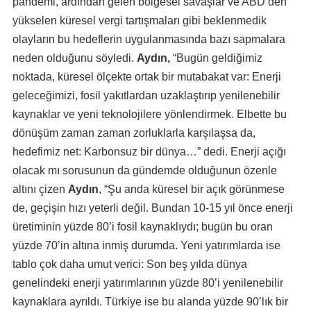
pandemi, ardından gelen bölgesel savaşlar ve ABD’den
yükselen küresel vergi tartışmaları gibi beklenmedik
olayların bu hedeflerin uygulanmasında bazı sapmalara
neden olduğunu söyledi.
Aydın,
“Bugün geldiğimiz
noktada, küresel ölçekte ortak bir mutabakat var: Enerji
geleceğimizi, fosil yakıtlardan uzaklaştırıp yenilenebilir
kaynaklar ve yeni teknolojilere yönlendirmek. Elbette bu
dönüşüm zaman zaman zorluklarla karşılaşsa da,
hedefimiz net: Karbonsuz bir dünya…” dedi. Enerji açığı
olacak mı sorusunun da gündemde olduğunun özenle
altını çizen
Aydın
, “Şu anda küresel bir açık görünmese
de, geçişin hızı yeterli değil. Bundan 10-15 yıl önce enerji
üretiminin yüzde 80’i fosil kaynaklıydı; bugün bu oran
yüzde 70’in altına inmiş durumda. Yeni yatırımlarda ise
tablo çok daha umut verici: Son beş yılda dünya
genelindeki enerji yatırımlarının yüzde 80’i yenilenebilir
kaynaklara ayrıldı. Türkiye ise bu alanda yüzde 90’lık bir