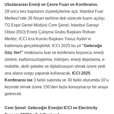
Uluslararası Enerji ve Çevre Fuarı ve Konferansı,
29’uncu kez kapılarını ziyaretçilerine açtı. İstanbul Fuar
Merkezi’nde 26 Nisan tarihine dek sürecek fuarın açılışı;
TG Expo Genel Müdürü Cem Şenel, İstanbul Sanayi
Odası (İSO) Enerji Çalışma Grubu Başkanı Rıdvan
Mertöz, ICCI İcra Kurulu Başkanı Yavuz Aydın’ın
katılımıyla gerçekleştirildi. ICCI 2025 bu yıl
“Geleceğe
Güç Ver!”
mottosunu fuar ve konferans boyunca; enerji
üretimi, karbonsuzlaştırma, hidrojen, enerji depolama, e-
mobilite, akıllı şebeke ve dijitalizasyon olmak üzere yedi
ana alana vurgu yaparak kullanacak
. ICCI 2025
Konferansı ise
3 farklı salonda ve 30 farklı oturumda 10’u
keynote olmak üzere 150’den fazla konuşmacıyı bir araya
getirecek.
Cem Şenel: Geleceğin Enerjisi ICCI ve Electricity