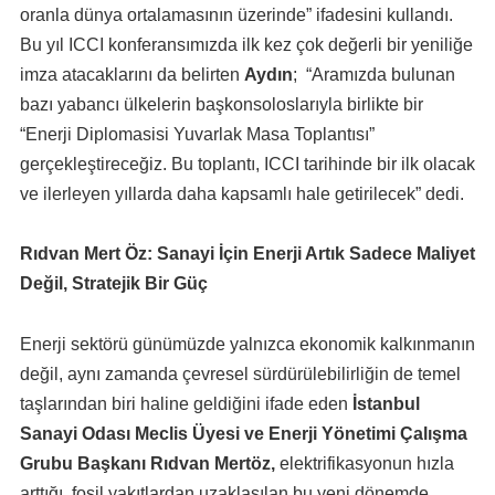
oranla dünya ortalamasının üzerinde” ifadesini kullandı.
Bu yıl ICCI konferansımızda ilk kez çok değerli bir yeniliğe
imza atacaklarını da belirten
Aydın
; “Aramızda bulunan
bazı yabancı ülkelerin başkonsoloslarıyla birlikte bir
“Enerji Diplomasisi Yuvarlak Masa Toplantısı”
gerçekleştireceğiz. Bu toplantı, ICCI tarihinde bir ilk olacak
ve ilerleyen yıllarda daha kapsamlı hale getirilecek” dedi.
Rıdvan Mert Öz: Sanayi İçin Enerji Artık Sadece Maliyet
Değil, Stratejik Bir Güç
Enerji sektörü günümüzde yalnızca ekonomik kalkınmanın
değil, aynı zamanda çevresel sürdürülebilirliğin de temel
taşlarından biri haline geldiğini ifade eden
İstanbul
Sanayi Odası Meclis Üyesi ve Enerji Yönetimi Çalışma
Grubu Başkanı Rıdvan Mertöz,
elektrifikasyonun hızla
arttığı, fosil yakıtlardan uzaklaşılan bu yeni dönemde,