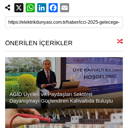
X
W
Li
F
E
h
n
a
m
at
k
c
ail
s
e
e
A
dI
b
ÖNERİLEN İÇERİKLER
p
n
o
p
o
k
AGİD Üyeleri ve Paydaşları Sektörel
Dayanışmayı Güçlendiren Kahvaltıda Buluştu