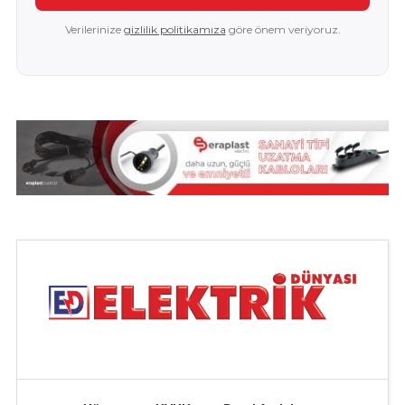
Verilerinize
gizlilik politikamıza
göre önem veriyoruz.