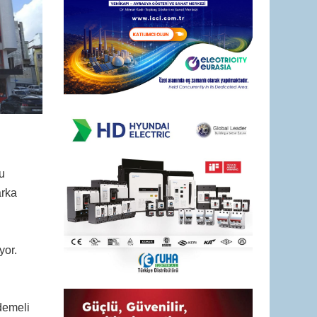
u
arka
yor.
demeli