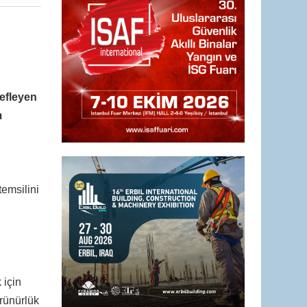
efleyen
m
temsilini
 için
rünürlük