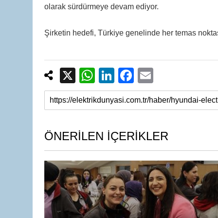
olarak sürdürmeye devam ediyor.
Şirketin hedefi, Türkiye genelinde her temas nokt
X
W
Li
F
E
h
n
a
m
at
k
c
ail
s
e
e
A
dI
b
ÖNERİLEN İÇERİKLER
p
n
o
p
o
k