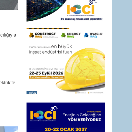
ılığıyla
ktrik’te