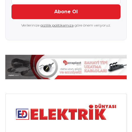
Abone Ol
Verilerinize
gizlilik politikamıza
göre önem veriyoruz.