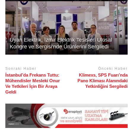
Uyan Elektrik, İzmir Elektrik Tesisleri Ulusal
Kongre ve Sergisi’nde Ürünlerini Sergiledi
Sonraki Haber
Önceki Haber
İstanbul’da Frekans Tuttu:
Klimexs, SPS Fuarı’nda
Mühendisler Mesleki Onur
Pano Kliması Alanındaki
Ve Yetkileri İçin Bir Araya
Yetkinliğini Sergiledi
Geldi