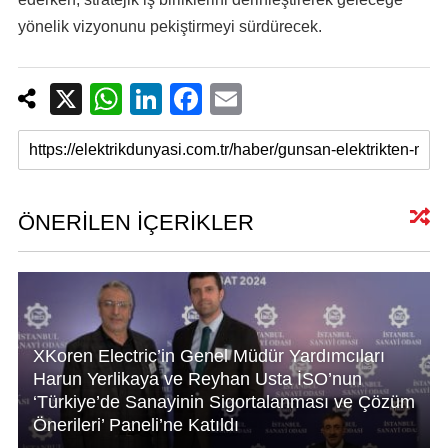
yönelik vizyonunu pekiştirmeyi sürdürecek.
X
W
Li
F
E
h
n
a
m
at
k
c
ail
s
e
e
A
dI
b
ÖNERİLEN İÇERİKLER
p
n
o
p
o
k
XKoren Electric’in Genel Müdür Yardımcıları
Harun Yerlikaya ve Reyhan Usta İSO’nun
‘Türkiye’de Sanayinin Sigortalanması ve Çözüm
Önerileri’ Paneli’ne Katıldı