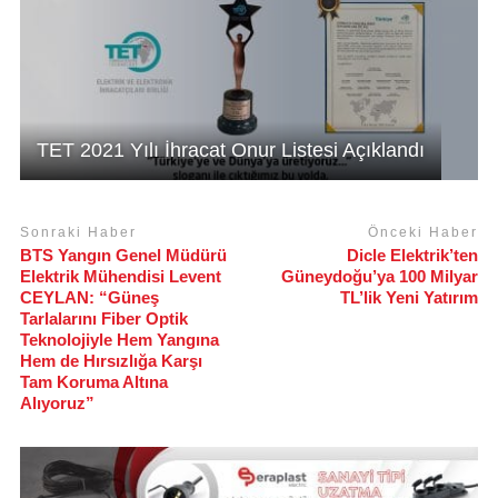
TET 2021 Yılı İhracat Onur Listesi Açıklandı
Sonraki Haber
Önceki Haber
BTS Yangın Genel Müdürü
Dicle Elektrik’ten
Elektrik Mühendisi Levent
Güneydoğu’ya 100 Milyar
CEYLAN: “Güneş
TL’lik Yeni Yatırım
Tarlalarını Fiber Optik
Teknolojiyle Hem Yangına
Hem de Hırsızlığa Karşı
Tam Koruma Altına
Alıyoruz”