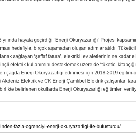
018 yılında hayata geçirdiği “Enerji Okuryazarlığı” Projesi kapsam
nılması hedefiyle, birçok aşamadan oluşan adımlar atıldı. Tüketicil
anak sağlayan ‘şeffaf fatura’, elektrikli ev aletlerinin ne kadar el
nçli elektrik kullanımını desteklemek üzere de ‘tüketici kitapçığı
rken çağda Enerji Okuryazarlığı edinmesi için 2018-2019 eğitim-
i Akdeniz Elektrik ve CK Enerji Çamlıbel Elektrik çalışanları tara
 birlikte belirlenen okullarda Enerji Okuryazarlığı eğitimleri veriliy