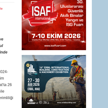
le
ve
ul
sinde
2024-
tim
t’ta 26
ile
imliliği