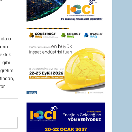
ında o
erin
ektrik
” gibi
öğretim
fından,
or.