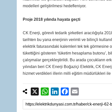
modelleri geliştirilmesi hedefleniyor.
Proje 2018 yılında hayata geçti
CK Enerji, görevli tedarik şirketleri aracılığıyla 2
tarihten bu yana enerjinin verimli ve bilinçli kulla
elektrik faturasındaki kalemleri tek tek görmesine ol
tükettiğini gösteren ‘tüketim hesaplama butonu’, bili
çalışmalar gerçekleştirildi. Bu arada çocukların e
yılından beri CK Enerji Boğaziçi Elektrik, CK Enerj
hizmet verdikleri illerin milli eğitim müdürlükleri ile
X
W
Li
F
E
h
n
a
m
at
k
c
ail