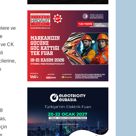
elere ve
ne
k ve CK
li
cilerine,
ı
18
as,
için
m