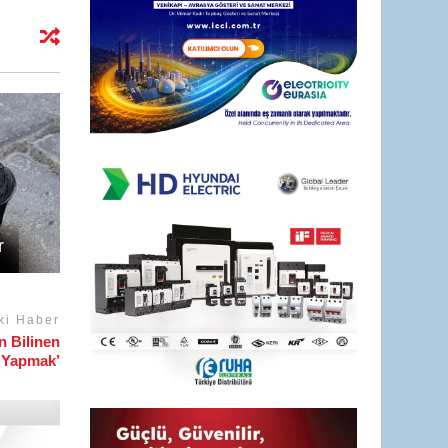
r
ki Haber
 Bilinen
i Yapmak’