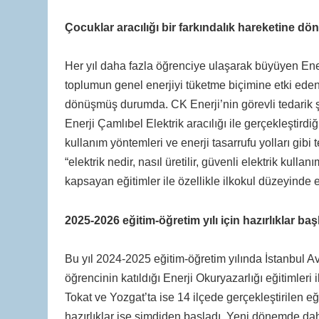
Çocuklar aracılığı bir farkındalık hareketine d
Her yıl daha fazla öğrenciye ulaşarak büyüyen Ener
toplumun genel enerjiyi tüketme biçimine etki eden,
dönüşmüş durumda. CK Enerji’nin görevli tedarik şi
Enerji Çamlıbel Elektrik aracılığı ile gerçekleştirdiğ
kullanım yöntemleri ve enerji tasarrufu yolları gibi te
“elektrik nedir, nasıl üretilir, güvenli elektrik kullan
kapsayan eğitimler ile özellikle ilkokul düzeyinde e
2025-2026 eğitim-öğretim yılı için hazırlıklar baş
Bu yıl 2024-2025 eğitim-öğretim yılında İstanbul 
öğrencinin katıldığı Enerji Okuryazarlığı eğitimler
Tokat ve Yozgat’ta ise 14 ilçede gerçekleştirilen eğ
hazırlıklar ise şimdiden başladı. Yeni dönemde daha 