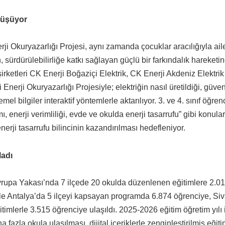
önüşüyor
ji Okuryazarlığı Projesi, aynı zamanda çocuklar aracılığıyla ail
 sürdürülebilirliğe katkı sağlayan güçlü bir farkındalık hareketi
rketleri CK Enerji Boğaziçi Elektrik, CK Enerji Akdeniz Elektri
i Enerji Okuryazarlığı Projesiyle; elektriğin nasıl üretildiği, güven
mel bilgiler interaktif yöntemlerle aktarılıyor. 3. ve 4. sınıf öğren
ımı, enerji verimliliği, evde ve okulda enerji tasarrufu” gibi konular
nerji tasarrufu bilincinin kazandırılması hedefleniyor.
ladı
Avrupa Yakası’nda 7 ilçede 20 okulda düzenlenen eğitimlere 2.0
i ile Antalya’da 5 ilçeyi kapsayan programda 6.874 öğrenciye, Siv
itimlerle 3.515 öğrenciye ulaşıldı. 2025-2026 eğitim öğretim yılı 
fazla okula ulaşılması, dijital içeriklerle zenginleştirilmiş eğiti