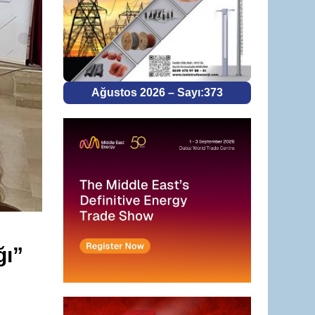
Ağustos 2026 – Sayı:373
ğı”