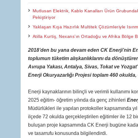
Mutlusan Elektrik, Kablo Kanalları Ürün Grubundak
Pekiştiriyor
Yaklaşan Kışa Hazırlık Multitek Çözümleriyle Isın
Atilla Kurtiş, Nexans’ın Ortadoğu ve Afrika Bölge 
2018’den bu yana devam eden CK Enerji’nin Enerji
toplumun tüketim alışkanlıklarını da dönüştüren
Avrupa Yakası, Antalya, Sivas, Tokat ve Yozgat’ta
Enerji Okuryazarlığı Projesi toplam 460 okulda, 
Enerji kaynaklarının bilinçli ve verimli kullanımı 
2025 eğitim- öğretim yılında da genç zihinleri
Ener
Müdürlükleri ile yapılan protokoller kapsamında yı
ilçede 72 okulda gerçekleştirilen eğitimler ile 12 bi
buluşan proje kapsamında CK Enerji bugüne kadar b
ve tasarrufu konusunda bilgilendirdi.