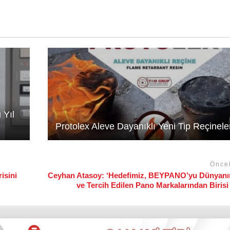
 Yıl
Protolex Aleve Dayanıklı Yeni Tip Reçinele
Önce
isini
Ceyhan Atasoy: ‘Hedefimiz, BEYPANO’yu Dünyanın
ve Tercih Edilen Pano Markalarından Biris