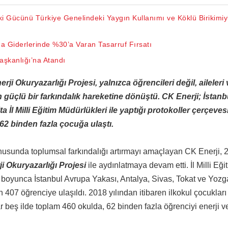
i Gücünü Türkiye Genelindeki Yaygın Kullanımı ve Köklü Birikimiy
ma Giderlerinde %30’a Varan Tasarruf Fırsatı
Başkanlığı’na Atandı
 Okuryazarlığı Projesi, yalnızca öğrencileri değil, aileleri 
 güçlü bir farkındalık hareketine dönüştü. CK Enerji; İstanb
 İl Milli Eğitim Müdürlükleri ile yaptığı protokoller çerçeve
62 binden fazla çocuğa ulaştı.
konusunda toplumsal farkındalığı artırmayı amaçlayan CK Enerji, 
ji Okuryazarlığı Projesi
ile aydınlatmaya devam etti. İl Milli Eği
l boyunca İstanbul Avrupa Yakası, Antalya, Sivas, Tokat ve Yozga
n 407 öğrenciye ulaşıldı. 2018 yılından itibaren ilkokul çocukları 
eş ilde toplam 460 okulda, 62 binden fazla öğrenciyi enerji ver