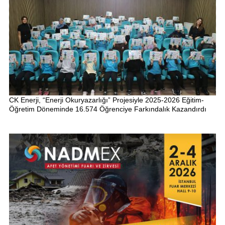
CK Enerji, “Enerji Okuryazarlığı” Projesiyle 2025-2026 Eğitim-
Öğretim Döneminde 16.574 Öğrenciye Farkındalık Kazandırdı