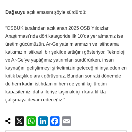
Dağsuyu
açıklamasını şöyle sürdürdü:
“OSBÜK tarafından açıklanan 2025 OSB Yıldızları
Araştırması’nda dört kategoride ilk 10’da yer almamız ise
üretim gücümüzün, Ar-Ge yatırımlarımızın ve istihdama
katkımızın istikrarlı bir şekilde arttığını gösteriyor. Teknoloji
ve Ar-Ge’ye yaptığımız yatırımları sürdürürken, insan
kaynağını geliştirmeyi şirketimizin geleceğini inşa eden en
kritik başlık olarak görüyoruz. Bundan sonraki dönemde
de hem kadın istihdamını hem de yenilikçi üretim
kapasitemizi daha ileriye taşımak için kararlılıkla
çalışmaya devam edeceğiz.”
X
W
Li
F
E
h
n
a
m