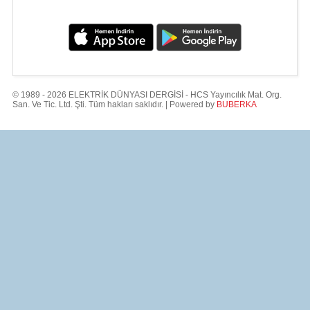
© 1989 - 2026 ELEKTRİK DÜNYASI DERGİSİ - HCS Yayıncılık Mat. Org.
San. Ve Tic. Ltd. Şti. Tüm hakları saklıdır. | Powered by
BUBERKA