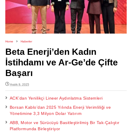
Home
Haberler
Beta Enerji’den Kadın
İstihdamı ve Ar-Ge’de Çifte
Başarı
Aralık 9, 2025
ACK’dan Yenilikçi Lineer Aydınlatma Sistemleri
Borsan Kablo’dan 2025 Yılında Enerji Verimliliği ve
Yönetimine 3,3 Milyon Dolar Yatırım
ABB, Motor ve Sürücüyü Basitleştirilmiş Bir Tak-Çalıştır
Platformunda Birleştiriyor