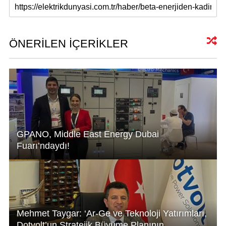
at
k
c
ail
s
e
e
A
dI
b
ÖNERİLEN İÇERİKLER
p
n
o
p
o
k
GPANO, Middle East Energy Dubai
Fuarı’ndaydı!
Mehmet Taygar: ‘Ar-Ge ve Teknoloji Yatırımları,
Dotvolt’un Stratejik Büyüme Planının