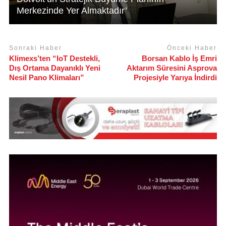
Merkezinde Yer Almaktadır’
Sonraki Haber
Önceki Haber
Klimexs’ten “IoT Destekli,
Borsan Kablo İş Emri
Dış Ortama Dayanıklı Yeni
Aktarım Süresini Asprova
Nesil Pano Klimaları”
Projesiyle Yarıya İndirdi