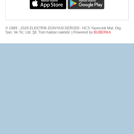
© 1989 - 2026 ELEKTRİK DÜNYASI DERGİSİ - HCS Yayıncılık Mat. Org.
San. Ve Tic. Ltd. Şti. Tüm hakları saklıdır. | Powered by
BUBERKA