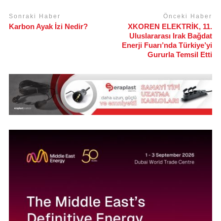
Sonraki Haber
Önceki Haber
Karbon Ayak İzi Nedir?
XKOREN ELEKTRİK, 11.
Uluslararası Irak Bağdat
Enerji Fuarı’nda Türkiye’yi
Gururla Temsil Etti