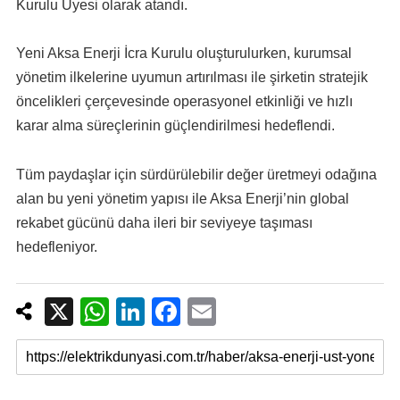
Kurulu Üyesi olarak atandı.
Yeni Aksa Enerji İcra Kurulu oluşturulurken, kurumsal
yönetim ilkelerine uyumun artırılması ile şirketin stratejik
öncelikleri çerçevesinde operasyonel etkinliği ve hızlı
karar alma süreçlerinin güçlendirilmesi hedeflendi.
Tüm paydaşlar için sürdürülebilir değer üretmeyi odağına
alan bu yeni yönetim yapısı ile Aksa Enerji’nin global
rekabet gücünü daha ileri bir seviyeye taşıması
hedefleniyor.
X
W
Li
F
E
h
n
a
m
at
k
c
ail
s
e
e