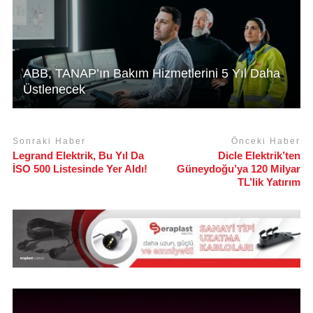
ABB, TANAP’ın Bakım Hizmetlerini 5 Yıl Daha
Üstlenecek
Sonraki Haber
Önceki Haber
Legrand Elektrik, Bu Yıl Da
Dicle Elektrik’ten
İSO 500 Listesinde Yer Aldı!
Güneydoğu’ya 120 Milyar
TL’lik Yatırım