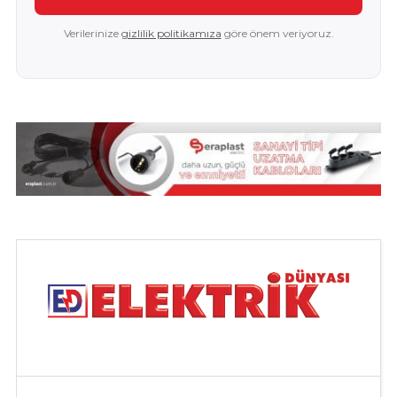
Verilerinize
gizlilik politikamıza
göre önem veriyoruz.