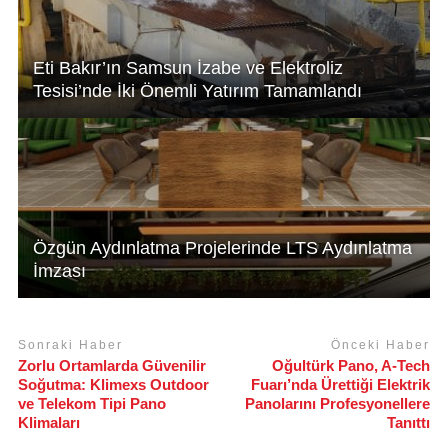
Eti Bakır’ın Samsun İzabe ve Elektroliz
Tesisi’nde İki Önemli Yatırım Tamamlandı
Özgün Aydınlatma Projelerinde LTS Aydınlatma
İmzası
Sonraki Haber
Önceki Haber
Zorlu Ortamlarda Güvenilir
Oğultürk Pano, A-Tech
Soğutma: Klimexs Outdoor
Fuarı’nda Ürettiği Elektrik
ve Telekom Tipi Pano
Panolarını Profesyonellere
Klimaları
Tanıttı