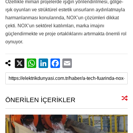
Özellikle mimari projelerde ışığın yönlendirilmesi, gölge-
ışık oyunları ve strüktürel estetik unsurların aydınlatmayla
harmanlanması konularında, NOX’un çözümleri dikkat
çekti. NOX’un sektörel katılımları, marka imajını
güçlendirmekte ve proje ortaklıklarını artırmakta önemli rol
oynuyor.
X
W
Li
F
E
h
n
a
m
at
k
c
ail
s
e
e
A
dI
b
ÖNERİLEN İÇERİKLER
p
n
o
p
o
k