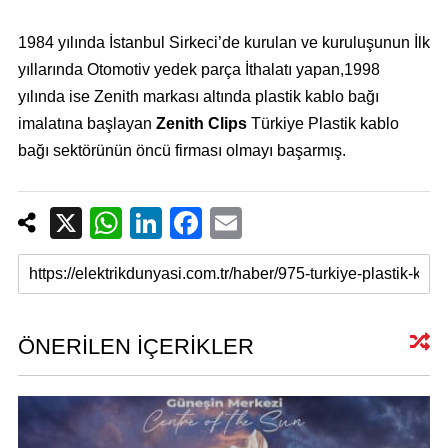
1984 yılında İstanbul Sirkeci’de kurulan ve kuruluşunun İlk
yıllarında Otomotiv yedek parça İthalatı yapan,1998
yılında ise Zenith markası altında plastik kablo bağı
imalatına başlayan
Zenith Clips
Türkiye Plastik kablo
bağı sektörünün öncü firması olmayı başarmış.
X
W
Li
F
E
h
n
a
m
at
k
c
ail
s
e
e
A
dI
b
ÖNERİLEN İÇERİKLER
p
n
o
p
o
k