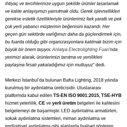
ihtiyaç ve tercihlerinize uygun şekilde ürünler tasarlamak
ve kalite anlayışımızı yansıtmak oldu. Gerek işlevsellikleri
gerekse estetik özellikleriyle ürünlerimiz fark yarattı ve pek
çok yerli yabancı müşterinin beğenisini kazandı.
Her
geçen gün sektörde varlığımızı daha da güçlendirmek için,
bu fuarda olduğu gibi organizasyonlara katılmak bizim için
büyük bir önem taşıyor.
Anlatya Electrolighting Fuarı
'nda
yerimizi alarak, ürünlerimizi tanıtma ve yenilikleri
paylaşma fırsatı yakaladığımız için mutluyuz
” dedi.
Merkezi İstanbul’da bulunan Bafra Lighting, 2018 yılında
kurulmuş bir aydınlatma üreticisidir. Uluslararası
platformda kabul edilen
TS-EN ISO 9001:2015, TSE-HYB
hizmet yeterlilik,
CE
ve
yerli üretim
belgeleri ile kalitesini
belgelemeyi de başarmıştır.
LED aydınlatma armatürleri,
sokak aydınlatma sistemleri, mimari aydınlatma ve
endüstriyel aydınlatma gibi alanlarda faaliyet gösteren