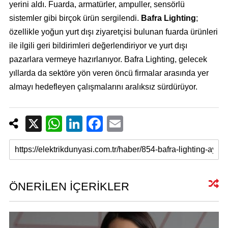
yerini aldı. Fuarda, armatürler, ampuller, sensörlü
sistemler gibi birçok ürün sergilendi.
Bafra Lighting
;
özellikle yoğun yurt dışı ziyaretçisi bulunan fuarda ürünleri
ile ilgili geri bildirimleri değerlendiriyor ve yurt dışı
pazarlara vermeye hazırlanıyor. Bafra Lighting, gelecek
yıllarda da sektöre yön veren öncü firmalar arasında yer
almayı hedefleyen çalışmalarını aralıksız sürdürüyor.
X
W
Li
F
E
h
n
a
m
at
k
c
ail
s
e
e
A
dI
b
ÖNERİLEN İÇERİKLER
p
n
o
p
o