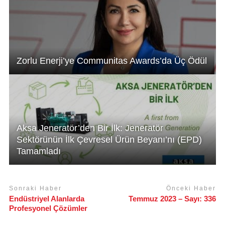
k
Zorlu Enerji’ye Communitas Awards’da Üç Ödül
Aksa Jeneratör’den Bir İlk: Jeneratör
Sektörünün İlk Çevresel Ürün Beyanı’nı (EPD)
Tamamladı
Sonraki Haber
Önceki Haber
Endüstriyel Alanlarda
Temmuz 2023 – Sayı: 336
Profesyonel Çözümler