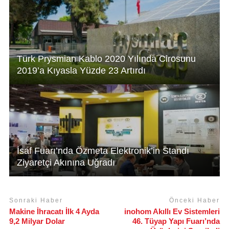
p
o
k
Türk Prysmian Kablo 2020 Yılında Cirosunu
2019’a Kıyasla Yüzde 23 Artırdı
İsaf Fuarı’nda Özmeta Elektronik’in Standı
Ziyaretçi Akınına Uğradı
Sonraki Haber
Önceki Haber
Makine İhracatı İlk 4 Ayda
inohom Akıllı Ev Sistemleri
9,2 Milyar Dolar
46. Tüyap Yapı Fuarı’nda