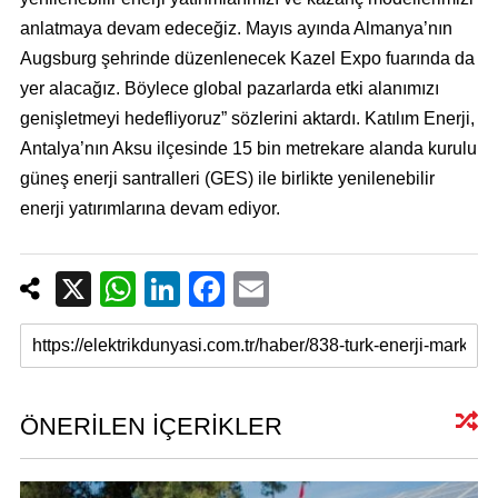
anlatmaya devam edeceğiz. Mayıs ayında Almanya
’
nın
Augsburg şehrinde düzenlenecek Kazel Expo fuarında da
yer alacağız. Böylece global pazarlarda etki alanımızı
genişletmeyi hedefliyoruz” sözlerini aktardı. Katılım Enerji,
Antalya
’
nın Aksu ilçesinde 15 bin metrekare alanda kurulu
güneş enerji santralleri (GES) ile birlikte yenilenebilir
enerji yatırımlarına devam ediyor.
X
W
Li
F
E
h
n
a
m
at
k
c
ail
s
e
e
A
dI
b
ÖNERİLEN İÇERİKLER
p
n
o