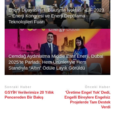
Enerji Dünyasının ”Buluşma Noktası” EIF 2023
– Enerji Kongresi ve Enerji Depolama
Teknolojileri Fuarı
Cemdağ Aydınlatma Middle East Enerji, Dubai
2025’te Parladı: Hem Ürünleriyle Hem
Standıyla “Altın” Ödüle Layık Görüldü
Sonraki Haber
Önceki Haber
GSYİH Verilerimize 20 Yıllık
‘Üretime Engel Yok’ Dedi,
Pencereden Bir Bakış
Engelli Bireylere Engelsiz
Projelerde Tam Destek
Verdi