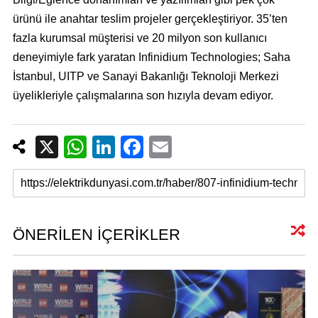
ürünü ile anahtar teslim projeler gerçekleştiriyor. 35’ten
fazla kurumsal müşterisi ve 20 milyon son kullanıcı
deneyimiyle fark yaratan Infinidium Technologies; Saha
İstanbul, UITP ve Sanayi Bakanlığı Teknoloji Merkezi
üyelikleriyle çalışmalarına son hızıyla devam ediyor.
X
W
Li
F
E
h
n
a
m
at
k
c
ail
s
e
e
A
dI
b
ÖNERİLEN İÇERİKLER
p
n
o
p
o
k