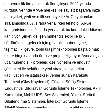
mühendislik firması olarak öne çıkıyor. 2021 yılında
kurduğu yerinde Ar-Ge merkezi ile sayısız başarıya imza
atan şirket, yerli ve milli sermaye ile Ar-Ge yatırımları
sıralamasında 67. sırada yer alırken teknoloji Ar-Ge
kategorisinde ise 9. sırda yer alarak bu konudaki iddiasını
kanıtlıyor. Şirket, gelişen mühendis ekibi ile IoT,
sürdürülebilir gelecek için güvenlik, haberleşme,
taşımacılık, çevre, toplu ulaşım teknolojileri başta olmak
üzere birçok alanda ürün ve proje geliştiriyor. Ayrıca uçtan
uca mühendislik projeleri, özel yönetim ve endüstri
çözümleri ile sektörlere yeni stratejiler, yönetim
kabiliyetleri ve istatistiksel veriler sunan Karakutu
Telemetri (Olay Kaydedici), Güvenli Sürüş Sistemi,
Endüstriyel Bilgisayar, Görüntü İşleme Teknolojileri, Akıllı
Kameralar, Mobil UPS, Ses Sistemleri, Yolcu- Sürücü
Bilgilendirme Sistemleri, İnteraktif Görüntü İşleme,
Bilgi/Eğlence donanımları ve yazılımları gibi pek çok