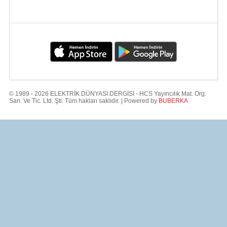
© 1989 - 2026 ELEKTRİK DÜNYASI DERGİSİ - HCS Yayıncılık Mat. Org.
San. Ve Tic. Ltd. Şti. Tüm hakları saklıdır. | Powered by
BUBERKA