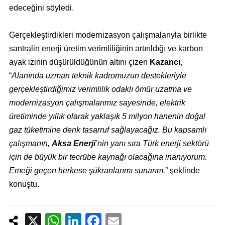
edeceğini söyledi.
Gerçekleştirdikleri modernizasyon çalışmalarıyla birlikte
santralin enerji üretim verimliliğinin artırıldığı ve karbon
ayak izinin düşürüldüğünün altını çizen
Kazancı
,
“
Alanında uzman teknik kadromuzun destekleriyle
gerçekleştirdiğimiz verimlilik odaklı ömür uzatma ve
modernizasyon çalışmalarımız sayesinde, elektrik
üretiminde yıllık olarak yaklaşık 5 milyon hanenin doğal
gaz tüketimine denk tasarruf sağlayacağız. Bu kapsamlı
çalışmanın,
Aksa Enerji
’nin yanı sıra Türk enerji sektörü
için de büyük bir tecrübe kaynağı olacağına inanıyorum.
Emeği geçen herkese şükranlarımı sunarım.
” şeklinde
konuştu.
X
W
Li
F
E