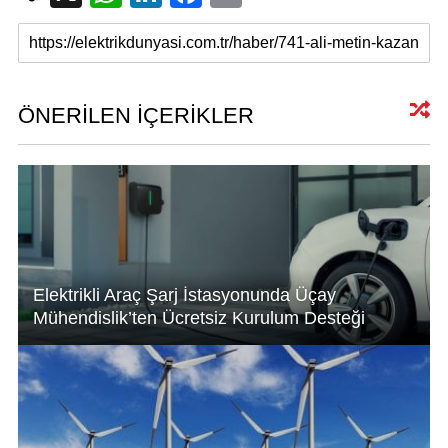
h
n
a
m
at
k
c
ail
s
e
e
A
dI
b
ÖNERİLEN İÇERİKLER
p
n
o
p
o
k
Elektrikli Araç Şarj İstasyonunda Üçay
Mühendislik’ten Ücretsiz Kurulum Desteği