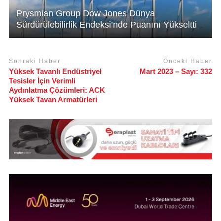
Prysmian Group Dow Jones Dünya
Sürdürülebilirlik Endeksi’nde Puanını Yükseltti
Sonraki Haber
Önceki Haber
Yüksek Tavanlı Endüstriyel
Mart 2023 – Sayı: 332
Tesisler İçin Verimli
Aydınlatma Çözümleri: ACK
Yüksek Tavan Armatürleri