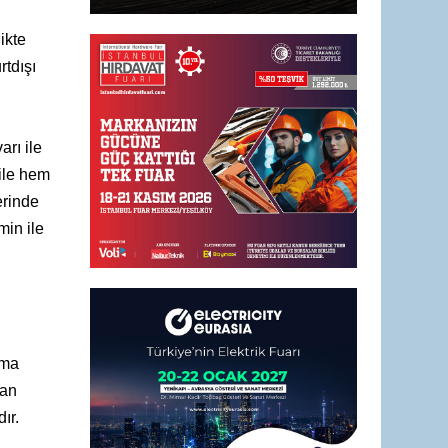
ikte
rtdışı
arı ile
ile hem
erinde
min ile
tma
şan
ır.