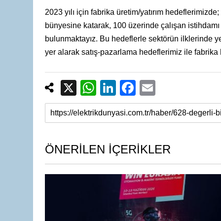
2023 yılı için fabrika üretim/yatırım hedeflerimizde
bünyesine katarak, 100 üzerinde çalışan istihdamı il
bulunmaktayız. Bu hedeflerle sektörün ilklerinde ye
yer alarak satış-pazarlama hedeflerimiz ile fabrika
X
W
Li
F
E
h
n
a
m
at
k
c
ail
s
e
e
A
dI
b
ÖNERİLEN İÇERİKLER
p
n
o
p
o
k