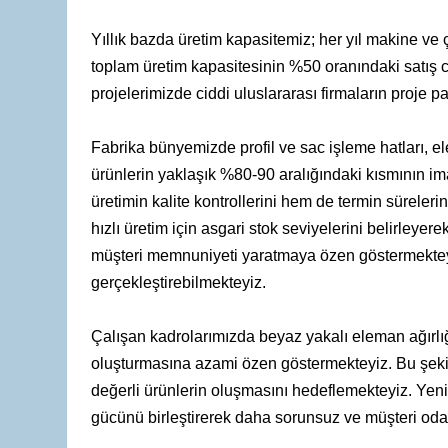
Yıllık bazda üretim kapasitemiz; her yıl makine ve ça
toplam üretim kapasitesinin %50 oranındaki satış ci
projelerimizde ciddi uluslararası firmaların proje p
Fabrika bünyemizde profil ve sac işleme hatları, elek
ürünlerin yaklaşık %80-90 aralığındaki kısmının im
üretimin kalite kontrollerini hem de termin süreler
hızlı üretim için asgari stok seviyelerini belirleye
müşteri memnuniyeti yaratmaya özen göstermekteyiz
gerçekleştirebilmekteyiz.
Çalışan kadrolarımızda beyaz yakalı eleman ağırlı
oluşturmasına azami özen göstermekteyiz. Bu şekild
değerli ürünlerin oluşmasını hedeflemekteyiz. Yeni t
gücünü birleştirerek daha sorunsuz ve müşteri odakl