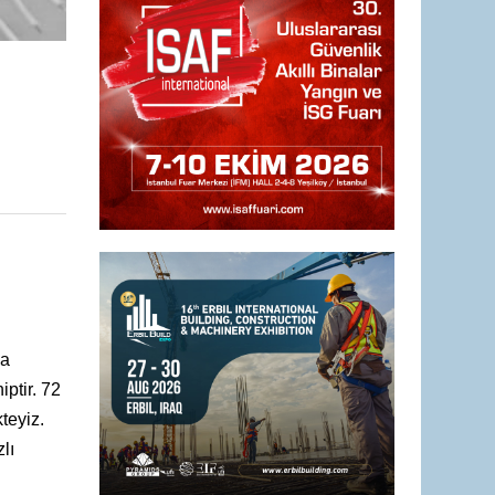
ka
ptir. 72
teyiz.
lı