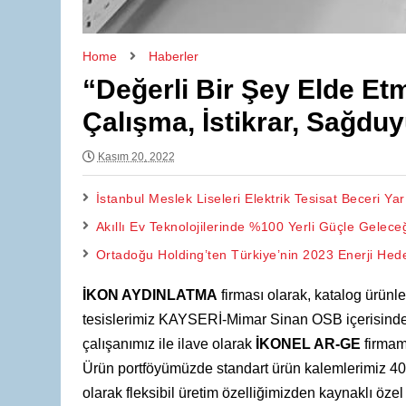
Home
Haberler
“Değerli Bir Şey Elde Etm
Çalışma, İstikrar, Sağdu
Kasım 20, 2022
İstanbul Meslek Liseleri Elektrik Tesisat Beceri Ya
Akıllı Ev Teknolojilerinde %100 Yerli Güçle Gelece
Ortadoğu Holding’ten Türkiye’nin 2023 Enerji Hed
İKON AYDINLATMA
firması olarak, katalog ürünle
tesislerimiz KAYSERİ-Mimar Sinan OSB içerisinde 5
çalışanımız ile ilave olarak
İKONEL AR-GE
firmam
Ürün portföyümüzde standart ürün kalemlerimiz 40-50
olarak fleksibil üretim özelliğimizden kaynaklı özel