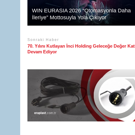
WIN EURASIA 2026 “Otomasyonla Daha
İleriye” Mottosuyla Yola Çıkıyor
Sonraki Haber
70. Yılını Kutlayan İnci Holding Geleceğe Değer Ka
Devam Ediyor