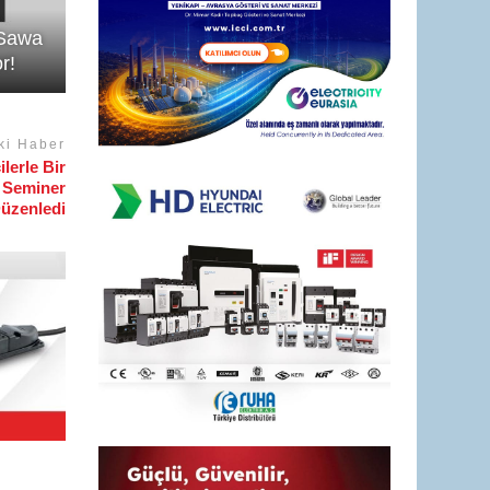
-Sawa
r!
ki Haber
lerle Bir
e Seminer
üzenledi