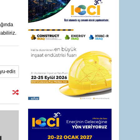
ağında
biliriz.