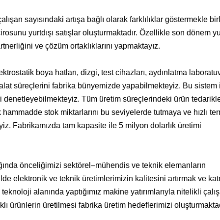
lışan sayısındaki artışa bağlı olarak farklılıklar göstermekle birl
rosunu yurtdışı satışlar oluşturmaktadır. Özellikle son dönem yu
artnerliğini ve çözüm ortaklıklarını yapmaktayız.
trostatik boya hatları, dizgi, test cihazları, aydınlatma laboratuv
alat süreçlerini fabrika bünyemizde yapabilmekteyiz. Bu sistem 
ini denetleyebilmekteyiz. Tüm üretim süreçlerindeki ürün tedarikl
rek hammadde stok miktarlarını bu seviyelerde tutmaya ve hızlı ter
. Fabrikamızda tam kapasite ile 5 milyon dolarlık üretimi
ğında önceliğimizi sektörel–mühendis ve teknik elemanların
e elektronik ve teknik üretimlerimizin kalitesini artırmak ve ka
eknoloji alanında yaptığımız makine yatırımlarıyla nitelikli çalı
ı ürünlerin üretilmesi fabrika üretim hedeflerimizi oluşturmaktad