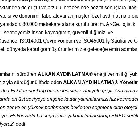
kisinden de güçlü ve arzulu, neticesinde pozitif sonuçlara ulaşı
tyapısı ve donanımlı laboratuvarları müşteri özel aydınlatma proj
pıdadır. 80,000 metrekare alana kurulu üretim, Ar-Ge, lojistik
li sermayemiz insan kaynağımız, güvenilirliğimizi ve
e Güvence, ISO14001 Çevre yönetim ve ISO45001 İş Sağlığı ve G
li dünyada kabul görmüş ürünlerimizle geleceğe emin adımlar
rımlarını sürdüren
ALKAN AYDINLATMA®
enerji verimliliği yü
m hızıyla sürdüğünü ifade eden
ALKAN AYDINLATMA® Yönetim
n de LED floresant tüp üretim tesisimiz faaliyete geçti. Aydınlatm
landa en üst seviyeye erişene kadar yatırımlarımızı hız kesmede
n en zor ve en yüksek performans beklenen segmenti olan otoyo
eyiz. Halihazırda bu segmentte yatırımı tamamlanıp ENEC sertifi
üyoruz
” dedi.