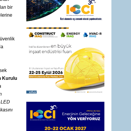
lan bir
elerine
üvenlik
la
ksek
 Kurulu
a
n
l LED
kasını