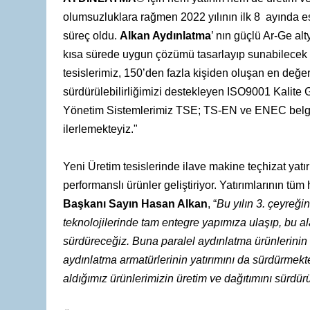
olumsuzluklara rağmen 2022 yılının ilk 8 ayında es
süreç oldu.
Alkan Aydınlatma
’ nın güçlü Ar-Ge al
kısa sürede uygun çözümü tasarlayıp sunabilecek ya
tesislerimiz,
150’den fazla kişiden oluşan en değer
sürdürülebilirliğimizi destekleyen ISO9001 Kalit
Yönetim Sistemlerimiz TSE; TS-EN ve ENEC belge
ilerlemekteyiz."
Yeni Üretim tesislerinde ilave makine teçhizat yatı
performanslı ürünler geliştiriyor. Yatırımlarının tü
Başkanı Sayın Hasan Alkan
, “
Bu yılın 3. çeyreği
teknolojilerinde tam entegre yapımıza ulaşıp, bu a
sürdüreceğiz. Buna paralel aydınlatma ürünlerini
aydınlatma armatürlerinin yatırımını da sürdürmekt
aldığımız ürünlerimizin üretim ve dağıtımını sürdür