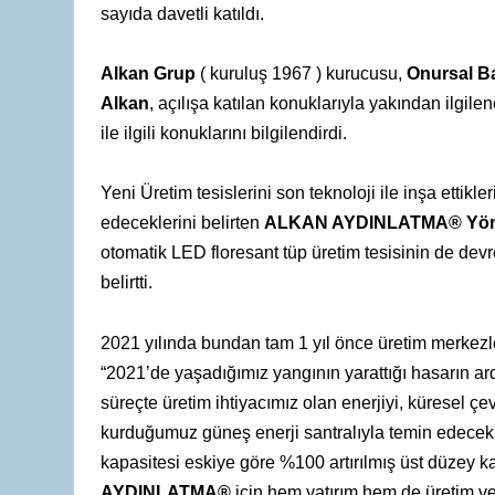
sayıda davetli katıldı.
Alkan Grup
( kuruluş 1967 ) kurucusu,
Onursal Ba
Alkan
, açılışa katılan konuklarıyla yakından ilgil
ile ilgili konuklarını bilgilendirdi.
Yeni Üretim tesislerini son teknoloji ile inşa ettikle
edeceklerini belirten
ALKAN AYDINLATMA® Yönet
otomatik LED floresant tüp üretim tesisinin de devr
belirtti.
2021 yılında bundan tam 1 yıl önce üretim merkezle
“2021’de yaşadığımız yangının yarattığı hasarın ardı
süreçte üretim ihtiyacımız olan enerjiyi, küresel ç
kurduğumuz güneş enerji santralıyla temin edecek y
kapasitesi eskiye göre %100 artırılmış üst düzey kal
AYDINLATMA®
için hem yatırım hem de üretim ve 