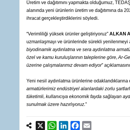
Üretim ve dağıtımını yapmakta olduğumuz, TEDAŞ o
alanında yeni ürünlerin üretim ve dağıtımına da 20
ihracat gerçekleştirdiklerini söyledi.
“Verimliliği yüksek ürünler geliştiriyoruz”
ALKAN 
uzmanlaşmayı ve ürünlerinde sürekli yenilenmeyi 
biyodinamik aydınlatma ve sera aydınlatma armatürler
özel ve kamu kuruluşlarının taleplerine göre, Ar-Ge,
üzerine çalışmalarımız devam ediyor
” açıklamasını
Yeni nesil aydınlatma ürünlerine odaklandıklarına
armatürlerimiz endüstriyel alanlardaki zorlu şartla
tüketimli, kullanıcıya ekonomik fayda sağlayan ay
sunulmak üzere hazırlıyoruz.
”
X
W
Li
F
E