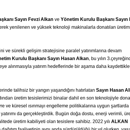
şkanı Sayın Fevzi Alkan
ve
Yönetim Kurulu Başkanı Sayın
enerek yenilenen ve yüksek teknoloji makinalarla donatılan üretim 
rini ve sürekli gelişim stratejisine paralel yatırımlarına devam
im Kurulu Başkanı Sayın Hasan Alkan
, bu yılın 3.çeyreğin
eye alınmasıyla yatırım hedeflerinde bir aşama daha kaydettikler
rinde talihsiz bir yangın yaşandığını hatırlatan
Sayın Hasan A
ndan üretim tesislerimizi binalar dahil en son teknolojiyle donat
evre ve küresel ısınmayı engelleme politikalarına uygun şartlarda
atırımı da gerçekleştirdik. Bugün doğa dostu, enerji verimli, ür
itede üretim kabiliyeti olan tesislere sahibiz. 2022 yılı
ALKAN
dağıtım faaliyetinin aynı anda sürdürüldüğü bir yıl olurken, ya