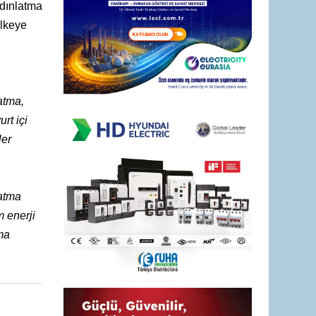
ydınlatma
ülkeye
atma,
rt içi
ler
atma
m enerji
ma