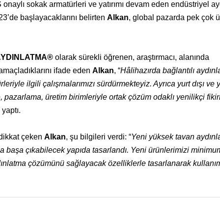
naylı sokak armatürleri ve yatırımı devam eden endüstriyel a
23’de başlayacaklarını belirten
Alkan
, global pazarda pek çok 
AYDINLATMA®
olarak sürekli öğrenen, araştırmacı, alanında
amaçladıklarını ifade eden
Alkan
, “
Hâlihazırda bağlantılı aydınl
iyle ilgili çalışmalarımızı sürdürmekteyiz. Ayrıca yurt dışı ve yu
 pazarlama, üretim birimleriyle ortak çözüm odaklı yenilikçi fikir
 yaptı.
 dikkat çeken
Alkan
, şu bilgileri verdi: “
Yeni yüksek tavan aydınl
rla başa çıkabilecek yapıda tasarlandı. Yeni ürünlerimizi minimu
dınlatma çözümünü sağlayacak özelliklerle tasarlanarak kullanı