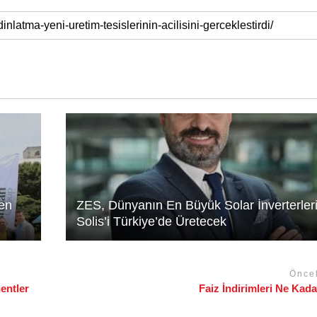
en
ZES, Dünyanın En Büyük Solar İnverterler
Solis’i Türkiye’de Üretecek
Önce
entler
Faiz İndirimleri Ne Kada