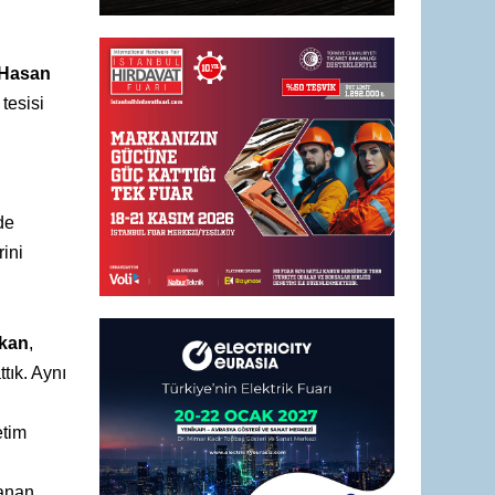
 Hasan
tesisi
de
ini
lkan
,
tık. Aynı
etim
şanan