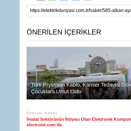
h
n
a
m
at
k
c
ail
s
e
e
A
dI
b
ÖNERİLEN İÇERİKLER
p
n
o
p
o
k
Türk Prysmian Kablo, Kanser Tedavisi Gör
Çocuklara Umut Oldu
Sonraki Haber
İmalat Sektörünün İhtiyacı Olan Elektronik Kompon
electroist.com’da