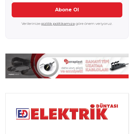
Abone Ol
Verilerinize
gizlilik politikamıza
göre önem veriyoruz.