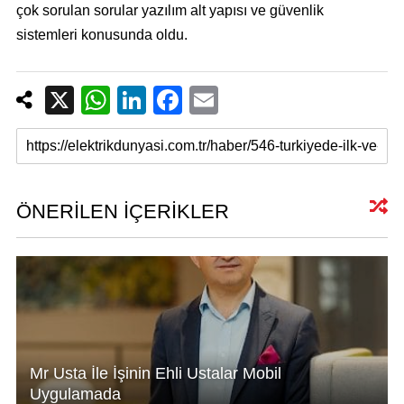
çok sorulan sorular yazılım alt yapısı ve güvenlik
sistemleri konusunda oldu.
X
W
Li
F
E
h
n
a
m
at
k
c
ail
s
e
e
A
dI
b
ÖNERİLEN İÇERİKLER
p
n
o
p
o
k
Mr Usta İle İşinin Ehli Ustalar Mobil
Uygulamada