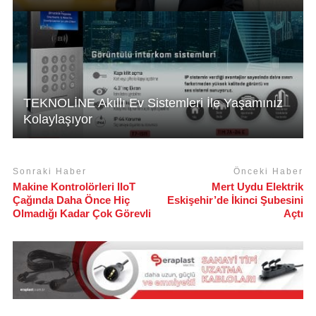
TEKNOLİNE Akıllı Ev Sistemleri İle Yaşamınız
Kolaylaşıyor
Sonraki Haber
Önceki Haber
Makine Kontrolörleri IIoT
Mert Uydu Elektrik
Çağında Daha Önce Hiç
Eskişehir’de İkinci Şubesini
Olmadığı Kadar Çok Görevli
Açtı