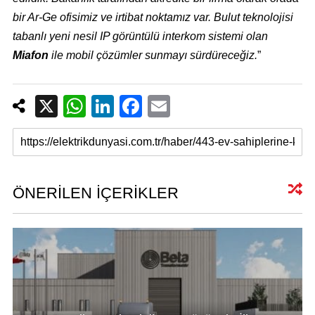
bir Ar-Ge ofisimiz ve irtibat noktamız var. Bulut teknolojisi
tabanlı yeni nesil IP görüntülü interkom sistemi olan
Miafon
ile mobil çözümler sunmayı sürdüreceğiz.
”
X
W
Li
F
E
h
n
a
m
at
k
c
ail
s
e
e
A
dI
b
ÖNERİLEN İÇERİKLER
p
n
o
p
o
k