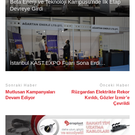
Beta Enerji ve Teknoloji Kampüsü’nde İlk Etap
Devreye Girdi
İstanbul KAST.EXPO Fuarı Sona Erdi…
Sonraki Haber
Önceki Haber
Mutlusan Kampanyaları
Rüzgardan Elektrikte Rekor
Devam Ediyor
Kırıldı, Gözler İzmir’e
Çevrildi