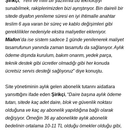
Şirikçi
, “
Yerli ve milli bir yazılımla bu teknolojiyi
sunabilmek, rakiplerimizden bizi ayrıştırıyor. Bin daireli bir
sitede diyafon yenileme süresi en iyi ihtimalle anahtar
teslim 6 aya varan bir süreç ve kablo değişimleri gibi
gereklilikler nedeniyle ekstra maliyetler ekleniyor.
Miafon
’da ise sistem sadece 1 günde yenilenerek maliyet
tasarrufunun yanında zaman tasarrufu da sağlanıyor. Aylık
ödeme dışında kurulum, bakım onarım, yedek parça,
teknik destek gibi ücretler olmadığı gibi her konuda
ücretsiz servis desteği sağlıyoruz
” diye konuştu.
Site yönetiminin aylık gelen abonelik tutarını aidatlara
yansıttığını ifade eden
Şirikçi
, “
Daire başına aylık ödeme
tutarı, sitede kaç adet daire, blok ve güvenlik noktası
olduğuna ve kaç ay abonelik yapıldığına bağlı olarak
değişiyor. Örneğin 36 ay abonelikte aylık abonelik
bedelinin ortalama 10-11 TL olduğu örnekler olduğu gibi,