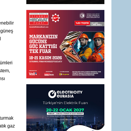
nebilir
 güneş
l
zümleri
stem,
nsı
şturmak
atık gaz