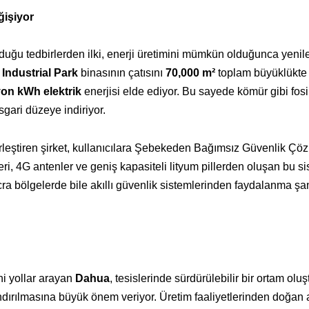
ğişiyor
uğu tedbirlerden ilki, enerji üretimini mümkün olduğunca yenile
Industrial Park
binasının çatısını
70,000 m²
toplam büyüklükte
yon kWh elektrik
enerjisi elde ediyor. Bu sayede kömür gibi fosi
sgari düzeye indiriyor.
birleştiren şirket, kullanıcılara Şebekeden Bağımsız Güvenlik Çö
ri, 4G antenler ve geniş kapasiteli lityum pillerden oluşan bu si
cra bölgelerde bile akıllı güvenlik sistemlerinden faydalanma şa
i yollar arayan
Dahua
, tesislerinde sürdürülebilir bir ortam olu
ndırılmasına büyük önem veriyor. Üretim faaliyetlerinden doğan 