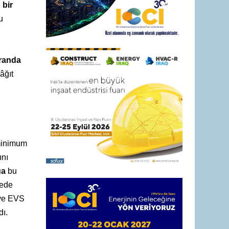
 bir
u
randa
âğıt
 minimum
ını
ua
bu
yede
 ve EVS
dı.