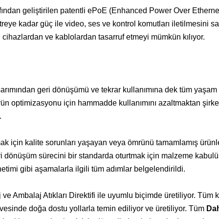
ından geliştirilen patentli ePoE (Enhanced Power Over Etherne
eye kadar güç ile video, ses ve kontrol komutları iletilmesini sa
i cihazlardan ve kablolardan tasarruf etmeyi mümkün kılıyor.
asarımından geri dönüşümü ve tekrar kullanımına dek tüm yaşam
ürün optimizasyonu için hammadde kullanımını azaltmaktan şirke
.
tmak için kalite sorunları yaşayan veya ömrünü tamamlamış ürünle
i dönüşüm sürecini bir standarda oturtmak için malzeme kabulü
imi gibi aşamalarla ilgili tüm adımlar belgelendirildi.
ve Ambalaj Atıkları Direktifi ile uyumlu biçimde üretiliyor. Tüm 
inde doğa dostu yollarla temin ediliyor ve üretiliyor. Tüm
Da