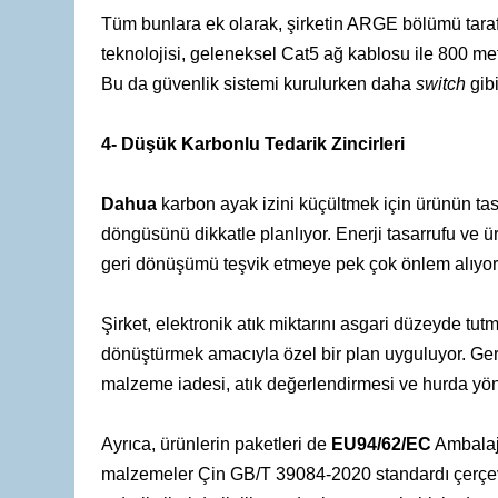
Tüm bunlara ek olarak, şirketin ARGE bölümü taraf
teknolojisi, geleneksel Cat5 ağ kablosu ile 800 metr
Bu da güvenlik sistemi kurulurken daha
switch
gib
4- Düşük Karbonlu Tedarik Zincirleri
Dahua
karbon ayak izini küçültmek için ürünün t
döngüsünü dikkatle planlıyor. Enerji tasarrufu ve 
geri dönüşümü teşvik etmeye pek çok önlem alıyor
Şirket, elektronik atık miktarını asgari düzeyde tu
dönüştürmek amacıyla özel bir plan uyguluyor. Ger
malzeme iadesi, atık değerlendirmesi ve hurda yönet
Ayrıca, ürünlerin paketleri de
EU94/62/EC
Ambalaj 
malzemeler Çin GB/T 39084-2020 standardı çerçeves