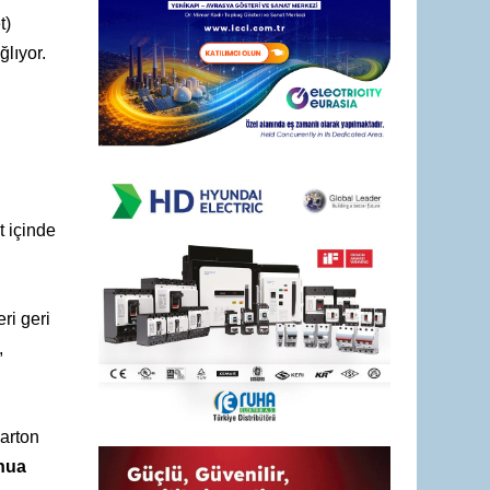
t)
ğlıyor.
t içinde
ri geri
,
karton
hua