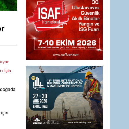
or
kıyor
ı İçin
e doğada
için