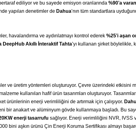
bertaraf ediliyor ve bu sayede emisyon oranlarında
%90’a varan
erinde yapılan denetimler de
Dahua
’nın tüm standartlara uyduğun
emler, havalandırma ve aydınlatmayı kontrol ederek
%25’i aşan o
 DeepHub Akıllı İnteraktif Tahta
’yı kullanan şirket böylelikle, k
nler ve üretim yöntemleri oluşturuyor. Çevre üzerindeki etkisini
lzeme kullanılan hafif ürün tasarımları oluşturuyor. Tasarımlar
t ürünlerinin enerji verimliliğini de artırmak için çalışıyor.
Dah
yeni bir anakart ve alüminyum gövde kullanmaya başladı. Bu sa
320KW enerji tasarrufu
sağlıyor. Enerji verimliliğini NVR, IVSS
9000 bini aşkın ürünü Çin Enerji Koruma Sertifikası almayı başar