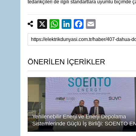
tedarikçileri de ilgili standartlara uyumlu biçimde 
X
W
Li
F
E
h
n
a
m
at
k
c
ail
s
e
e
A
dI
b
ÖNERİLEN İÇERİKLER
p
n
o
p
o
k
Yenilenebilir Enerji ve Enerji Depolama
Sistemlerinde Güçlü İş Birliği: SOENTO E