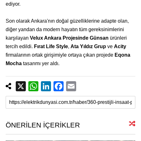
ediyor.
Son olarak Ankara'nın doğal güzelliklerine adapte olan,
diğer yandan da modern hayatın tüm gereksinimlerini
karşılayan
Velux Ankara Projesinde Günsan
ürünleri
tercih edildi.
Fırat Life Style
,
Ata Yıldız Grup
ve
Acity
firmalarının ortak girişimiyle ortaya çıkan projede
Eqona
Mocha
tasarımı yer aldı.
X
W
Li
F
E
h
n
a
m
at
k
c
ail
s
e
e
A
dI
b
ÖNERİLEN İÇERİKLER
p
n
o