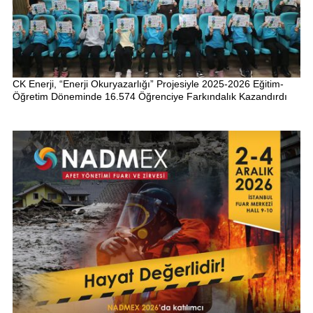
CK Enerji, “Enerji Okuryazarlığı” Projesiyle 2025-2026 Eğitim-
Öğretim Döneminde 16.574 Öğrenciye Farkındalık Kazandırdı