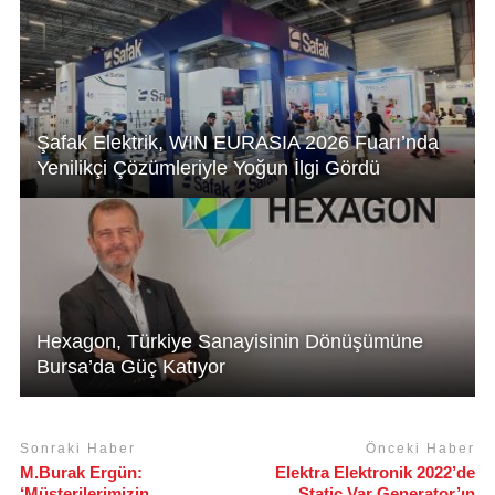
p
o
k
Şafak Elektrik, WIN EURASIA 2026 Fuarı’nda
Yenilikçi Çözümleriyle Yoğun İlgi Gördü
Hexagon, Türkiye Sanayisinin Dönüşümüne
Bursa’da Güç Katıyor
Sonraki Haber
Önceki Haber
M.Burak Ergün:
Elektra Elektronik 2022’de
‘Müşterilerimizin,
Static Var Generator’ın