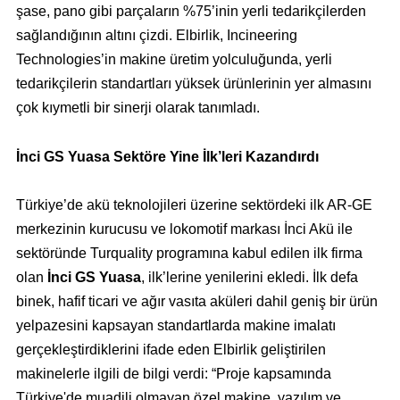
şase, pano gibi parçaların %75’inin yerli tedarikçilerden
sağlandığının altını çizdi. Elbirlik, Incineering
Technologies’in makine üretim yolculuğunda, yerli
tedarikçilerin standartları yüksek ürünlerinin yer almasını
çok kıymetli bir sinerji olarak tanımladı.
İnci GS Yuasa Sektöre Yine İlk’leri Kazandırdı
Türkiye’de akü teknolojileri üzerine sektördeki ilk AR-GE
merkezinin kurucusu ve lokomotif markası İnci Akü ile
sektöründe Turquality programına kabul edilen ilk firma
olan
İnci GS Yuasa
, ilk’lerine yenilerini ekledi. İlk defa
binek, hafif ticari ve ağır vasıta aküleri dahil geniş bir ürün
yelpazesini kapsayan standartlarda makine imalatı
gerçekleştirdiklerini ifade eden Elbirlik geliştirilen
makinelerle ilgili de bilgi verdi: “Proje kapsamında
Türkiye'de muadili olmayan özel makine, yazılım ve