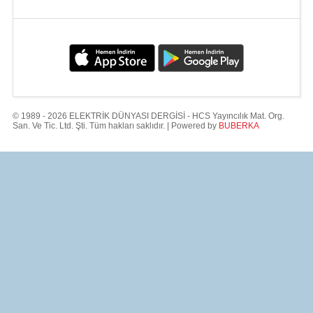
© 1989 - 2026 ELEKTRİK DÜNYASI DERGİSİ - HCS Yayıncılık Mat. Org.
San. Ve Tic. Ltd. Şti. Tüm hakları saklıdır. | Powered by
BUBERKA