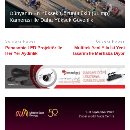
Dünyanın En Yüksek Çözünürlüklü (61 mp)
Kamerası İle Daha Yüksek Güvenlik
Sonraki Haber
Önceki Haber
Panasonic LED Projektör İle
Multitek Yeni Yıla İki Yeni
Her Yer Aydınlık
Tasarım İle Merhaba Diyor