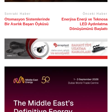
Sonraki Haber
Önceki Haber
Otomasyon Sistemlerinde
Enerjisa Enerji ve Teknosa
Bir Asırlık Başarı Öyküsü
LED Aydınlatma
Dönüşümünü Başlattı