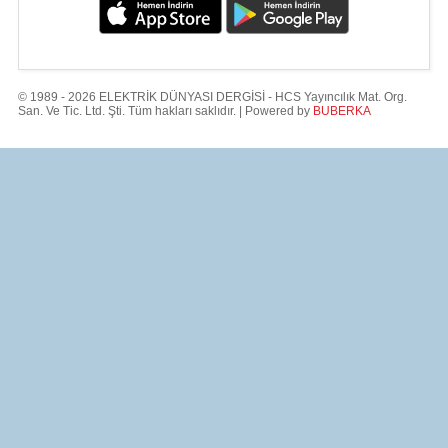
© 1989 - 2026 ELEKTRİK DÜNYASI DERGİSİ - HCS Yayıncılık Mat. Org.
San. Ve Tic. Ltd. Şti. Tüm hakları saklıdır. | Powered by
BUBERKA