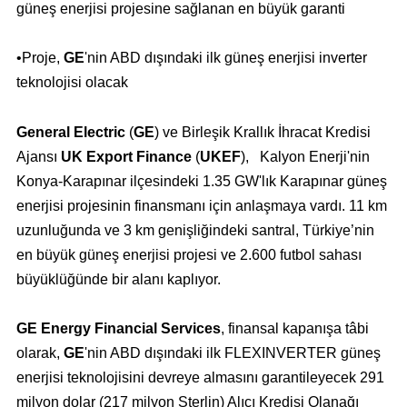
güneş enerjisi projesine sağlanan en büyük garanti
•Proje,
GE
'nin ABD dışındaki ilk güneş enerjisi inverter
teknolojisi olacak
General Electric
(
GE
) ve Birleşik Krallık İhracat Kredisi
Ajansı
UK Export Finance
(
UKEF
), Kalyon Enerji'nin
Konya-Karapınar ilçesindeki 1.35 GW'lık Karapınar güneş
enerjisi projesinin finansmanı için anlaşmaya vardı. 11 km
uzunluğunda ve 3 km genişliğindeki santral, Türkiye’nin
en büyük güneş enerjisi projesi ve 2.600 futbol sahası
büyüklüğünde bir alanı kaplıyor.
GE Energy Financial Services
, finansal kapanışa tâbi
olarak,
GE
'nin ABD dışındaki ilk FLEXINVERTER güneş
enerjisi teknolojisini devreye almasını garantileyecek 291
milyon dolar (217 milyon Sterlin) Alıcı Kredisi Olanağı