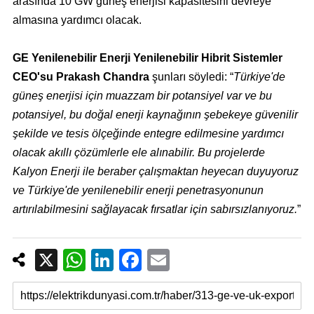
arasında 10 GW güneş enerjisi kapasitesini devreye
almasına yardımcı olacak.
GE Yenilenebilir Enerji Yenilenebilir Hibrit Sistemler
CEO'su Prakash Chandra
şunları söyledi: “
Türkiye'de
güneş enerjisi için muazzam bir potansiyel var ve bu
potansiyel, bu doğal enerji kaynağının şebekeye güvenilir
şekilde ve tesis ölçeğinde entegre edilmesine yardımcı
olacak akıllı çözümlerle ele alınabilir. Bu projelerde
Kalyon Enerji ile beraber çalışmaktan heyecan duyuyoruz
ve Türkiye'de yenilenebilir enerji penetrasyonunun
artırılabilmesini sağlayacak fırsatlar için sabırsızlanıyoruz.
”
X
W
Li
F
E
h
n
a
m
at
k
c
ail