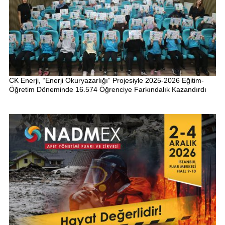
CK Enerji, “Enerji Okuryazarlığı” Projesiyle 2025-2026 Eğitim-
Öğretim Döneminde 16.574 Öğrenciye Farkındalık Kazandırdı