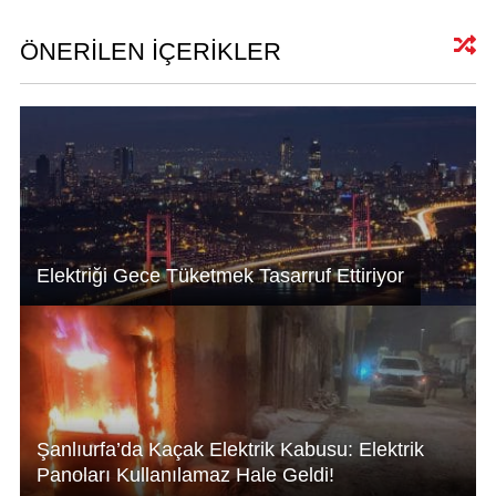
s
e
e
A
dI
b
ÖNERİLEN İÇERİKLER
p
n
o
p
o
k
Elektriği Gece Tüketmek Tasarruf Ettiriyor
Şanlıurfa’da Kaçak Elektrik Kabusu: Elektrik
Panoları Kullanılamaz Hale Geldi!