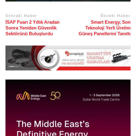
Sonraki Haber
Önceki Haber
İSAF Fuarı 2 Yıllık Aradan
Smart Energy, Son
Sonra Yeniden Güvenlik
Teknoloji Yerli Üretim
Sektörünü Buluşturdu
Güneş Panellerini Tanıttı