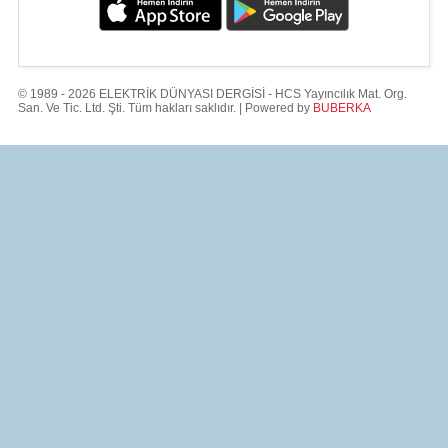
© 1989 - 2026 ELEKTRİK DÜNYASI DERGİSİ - HCS Yayıncılık Mat. Org.
San. Ve Tic. Ltd. Şti. Tüm hakları saklıdır. | Powered by
BUBERKA