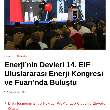
Home
Haberler
Enerji’nin Devleri 14. EIF
Uluslararası Enerji Kongresi
ve Fuarı’nda Buluştu
Kasım 17, 2021
Dijitalleşmenin Zirve Noktası ProManage Cloud ile Zirvede
Olacak