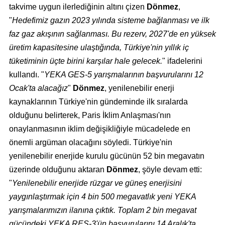
takvime uygun ilerlediğinin altını çizen
Dönmez
,
"
Hedefimiz gazın 2023 yılında sisteme bağlanması ve ilk
faz gaz akışının sağlanması. Bu rezerv, 2027'de en yüksek
üretim kapasitesine ulaştığında, Türkiye'nin yıllık iç
tüketiminin üçte birini karşılar hale gelecek.
" ifadelerini
kullandı. "
YEKA GES-5 yarışmalarının başvurularını 12
Ocak'ta alacağız
"
Dönmez
, yenilenebilir enerji
kaynaklarının Türkiye'nin gündeminde ilk sıralarda
olduğunu belirterek, Paris İklim Anlaşması'nın
onaylanmasının iklim değişikliğiyle mücadelede en
önemli argüman olacağını söyledi. Türkiye'nin
yenilenebilir enerjide kurulu gücünün 52 bin megavatın
üzerinde olduğunu aktaran
Dönmez
, şöyle devam etti:
"
Yenilenebilir enerjide rüzgar ve güneş enerjisini
yaygınlaştırmak için 4 bin 500 megavatlık yeni YEKA
yarışmalarımızın ilanına çıktık. Toplam 2 bin megavat
gücündeki YEKA RES-3'ün başvurularını 14 Aralık'ta