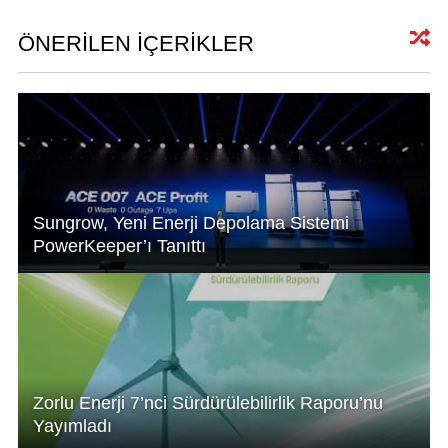
s
e
e
A
dI
b
ÖNERİLEN İÇERİKLER
p
n
o
p
o
k
Sungrow, Yeni Enerji Depolama Sistemi
PowerKeeper’ı Tanıttı
Zorlu Enerji 7’nci Sürdürülebilirlik Raporu’nu
Yayımladı