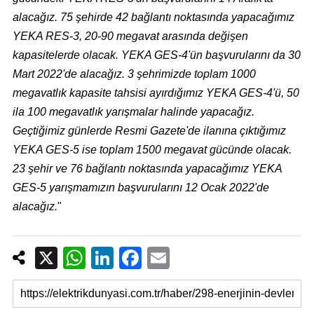
alacağız. 75 şehirde 42 bağlantı noktasında yapacağımız
YEKA RES-3, 20-90 megavat arasında değişen
kapasitelerde olacak. YEKA GES-4'ün başvurularını da 30
Mart 2022'de alacağız. 3 şehrimizde toplam 1000
megavatlık kapasite tahsisi ayırdığımız YEKA GES-4'ü, 50
ila 100 megavatlık yarışmalar halinde yapacağız.
Geçtiğimiz günlerde Resmi Gazete'de ilanına çıktığımız
YEKA GES-5 ise toplam 1500 megavat gücünde olacak.
23 şehir ve 76 bağlantı noktasında yapacağımız YEKA
GES-5 yarışmamızın başvurularını 12 Ocak 2022'de
alacağız.
"
X
W
Li
F
E
h
n
a
m
at
k
c
ail