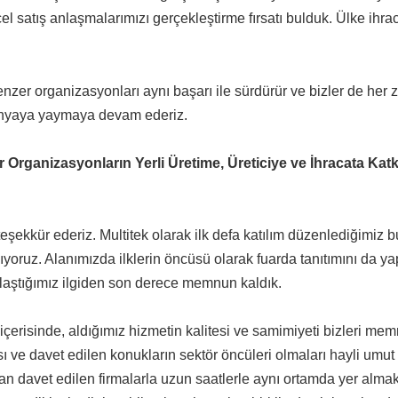
el satış anlaşmalarımızı gerçekleştirme fırsatı bulduk. Ülke ihra
nzer organizasyonları aynı başarı ile sürdürür ve bizler de her
 dünyaya yaymaya devam ederiz.
 Organizasyonların Yerli Üretime, Üreticiye ve İhracata Katk
şekkür ederiz. Multitek olarak ilk defa katılım düzenlediğimiz b
ıyoruz. Alanımızda ilklerin öncüsü olarak fuarda tanıtımını da ya
şılaştığımız ilgiden son derece memnun kaldık.
içerisinde, aldığımız hizmetin kalitesi ve samimiyeti bizleri memn
ı ve davet edilen konukların sektör öncüleri olmaları hayli umut 
dan davet edilen firmalarla uzun saatlerle aynı ortamda yer almak