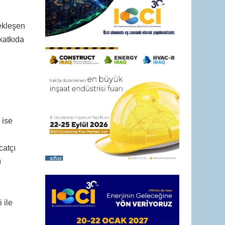
çekleşen
katkıda
 ise
catçı
ı
 ile