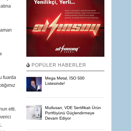
catına
 zaman
ı
POPÜLER HABERLER
u fuarda
Mega Metal, İSO 500
Listesinde!
ptığımız
Mutlusan, VDE Sertifikalı Ürün
un etti.
Portföyünü Güçlendirmeye
verici
Devam Ediyor
,