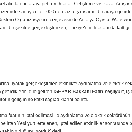
l alıcıları bir araya getiren İhracatı Geliştirme ve Pazar Araştır
erinde sanayici ile 1000'den fazla iş insanını bir araya getirdi
Sektörü Organizasyonu" çerçevesinde Antalya Cyrstal Waterwor
lı bir şekilde gerçekleştirirken, Türkiye'nin ihracatında kattığı a
rına uyarak gerçekleştirilen etkinlikte aydınlatma ve elektrik se
 getirdiklerini dile getiren
İGEPAR Başkanı Fatih Yeşilyurt
, iş
erin gelişimine katkı sağladıklarını belirtti.
ma fuarının iptal edilmesi ile aydınlatma ve elektrik sektörünün
belirten Yeşilyurt ertelenen, iptal edilen etkinlikler sonrasında 
e sahip olduğunu gördük' dedi.