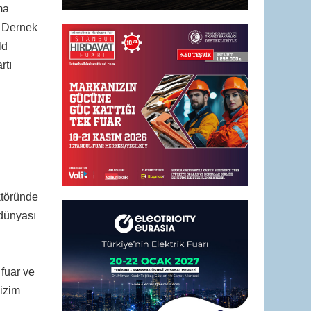
ma
. Dernek
ld
rtı
ktöründe
 dünyası
 fuar ve
bizim