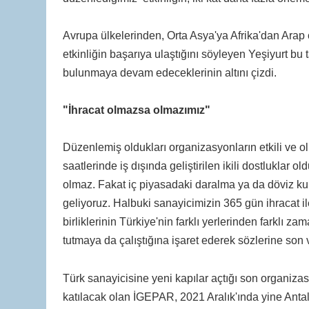
Avrupa ülkelerinden, Orta Asya'ya Afrika'dan Arap c
etkinliğin başarıya ulaştığını söyleyen Yeşiyurt b
bulunmaya devam edeceklerinin altını çizdi.
"İhracat olmazsa olmazımız"
Düzenlemiş oldukları organizasyonların etkili ve 
saatlerinde iş dışında geliştirilen ikili dostluklar o
olmaz. Fakat iç piyasadaki daralma ya da döviz ku
geliyoruz. Halbuki sanayicimizin 365 gün ihracat il
birliklerinin Türkiye'nin farklı yerlerinden farklı za
tutmaya da çalıştığına işaret ederek sözlerine son 
Türk sanayicisine yeni kapılar açtığı son organiz
katılacak olan İGEPAR, 2021 Aralık'ında yine Anta