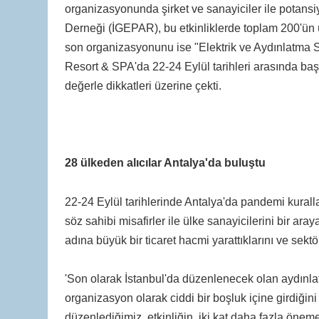
organizasyonunda şirket ve sanayiciler ile potansiye
Derneği (İGEPAR), bu etkinliklerde toplam 200'ün üz
son organizasyonunu ise "Elektrik ve Aydınlatma 
Resort & SPA'da 22-24 Eylül tarihleri arasında başarı
değerle dikkatleri üzerine çekti.
28 ülkeden alıcılar Antalya'da buluştu
22-24 Eylül tarihlerinde Antalya'da pandemi kuralla
söz sahibi misafirler ile ülke sanayicilerini bir araya
adına büyük bir ticaret hacmi yarattıklarını ve sektörl
'Son olarak İstanbul'da düzenlenecek olan aydınlat
organizasyon olarak ciddi bir boşluk içine girdiğini 
düzenlediğimiz etkinliğin, iki kat daha fazla önem