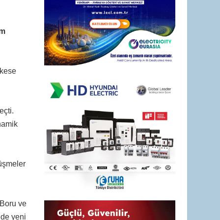
im
rkese
çti.
namik
rüşmeler
 Boru ve
 de yeni