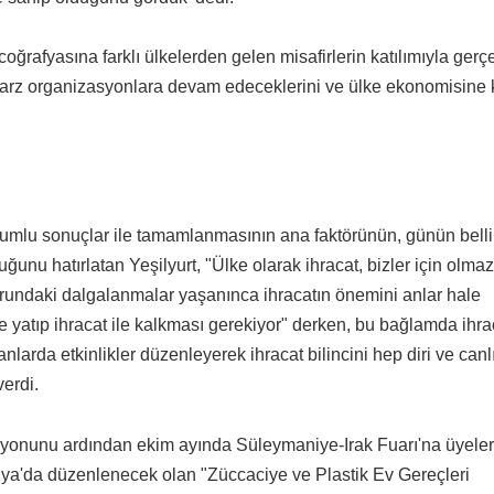
oğrafyasına farklı ülkelerden gelen misafirlerin katılımıyla ger
u tarz organizasyonlara devam edeceklerini ve ülke ekonomisine 
olumlu sonuçlar ile tamamlanmasının ana faktörünün, günün belli
lduğunu hatırlatan Yeşilyurt, "Ülke olarak ihracat, bizler için olmaz
rundaki dalgalanmalar yaşanınca ihracatın önemini anlar hale
e yatıp ihracat ile kalkması gerekiyor" derken, bu bağlamda ihra
manlarda etkinlikler düzenleyerek ihracat bilincini hep diri ve canl
verdi.
asyonunu ardından ekim ayında Süleymaniye-Irak Fuarı'na üyeleri
lya'da düzenlenecek olan "Züccaciye ve Plastik Ev Gereçleri