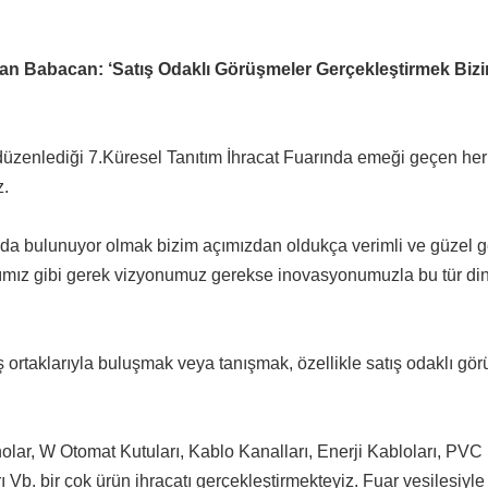
an Babacan: ‘Satış Odaklı Görüşmeler Gerçekleştirmek Biz
 düzenlediği 7.Küresel Tanıtım İhracat Fuarında emeği geçen he
z.
nda bulunuyor olmak bizim açımızdan oldukça verimli ve güzel ge
ımız gibi gerek vizyonumuz gerekse inovasyonumuzla bu tür di
 iş ortaklarıyla buluşmak veya tanışmak, özellikle satış odaklı gö
olar, W Otomat Kutuları, Kablo Kanalları, Enerji Kabloları, PVC
Vb. bir çok ürün ihracatı gerçekleştirmekteyiz. Fuar vesilesiyle