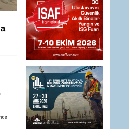
na
ı
ünde