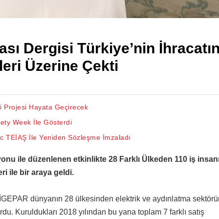
sı Dergisi Türkiye’nin İhracatı
tleri Üzerine Çekti
i Projesi Hayata Geçirecek
ety Week İle Gösterdi
ric TEİAŞ İle Yeniden Sözleşme İmzaladı
nu ile düzenlenen etkinlikte 28 Farklı Ülkeden 110 iş insan
i ile bir araya geldi.
n İGEPAR dünyanın 28 ülkesinden elektrik ve aydınlatma sektör
rdu. Kuruldukları 2018 yılından bu yana toplam 7 farklı satış