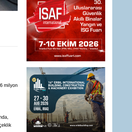
16 milyon
nda,
çeklik