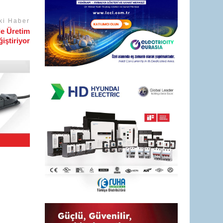
ki Haber
le Üretim
iştiriyor