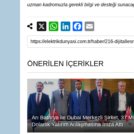
uzman kadromuzla gerekli bilgi ve desteği sunaca
X
W
Li
F
E
h
n
a
m
at
k
c
ail
s
e
e
A
dI
b
ÖNERİLEN İÇERİKLER
p
n
o
p
o
k
Arı Batarya ile Dubai Merkezli Şirket, 37 M
Dolarlık Yatırım Anlaşmasına İmza Attı