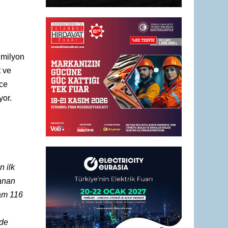
 milyon
t ve
nce
yor.
in ilk
lanan
lam 116
rde