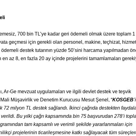
eli
ödemesiz, 700 bin TL’ye kadar geri ödemeli olmak üzere toplam 1
yata geçmesi için gerekli olan personel, makine, teçhizat, hizme
ri ödemeli destek tutarının yüzde 50’sini harcama yapılmadan ö
 en az 8, en fazla 20 ay içinde projelerini tamamlamaları gereki
, Ar-Ge mevzuat uygulamaları ve ilgili devlet destek ve teşvik
Mali Müşavirlik ve Denetim Kurucusu Mesut Şenel, “
KOSGEB
’
k 72 milyon TL destek sağlandı. İkinci çağrıda destekten fayda
verildi. Bu yılki çağrı kapsamında bin 75 başvurudan 278’i top
gramından tam kapsamlı ve verimli şekilde yararlanmaları için
nilikçi projelerinin ticarileşmesine katkı sağlayacak tüm süreçle