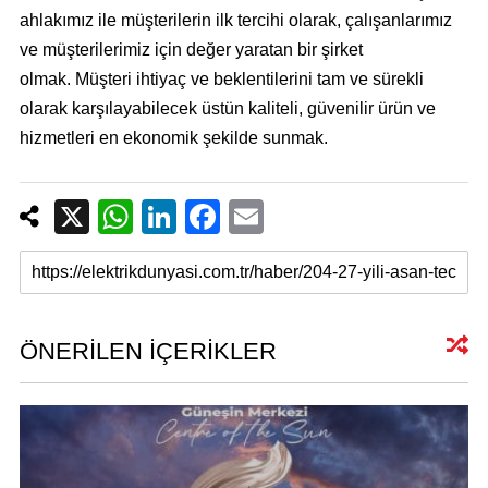
ahlakımız ile müşterilerin ilk
tercihi olarak, çalışanlarımız
ve müşterilerimiz için değer yaratan bir şirket
olmak.
Müşteri ihtiyaç ve beklentilerini tam ve sürekli
olarak karşılayabilecek üstün kaliteli, güvenilir ürün ve
hizmetleri en ekonomik şekilde sunmak.
X
W
Li
F
E
h
n
a
m
at
k
c
ail
s
e
e
A
dI
b
ÖNERİLEN İÇERİKLER
p
n
o
p
o
k