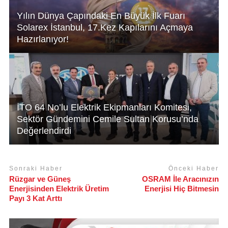
Yılın Dünya Çapındaki En Büyük İlk Fuarı
Solarex İstanbul, 17.Kez Kapılarını Açmaya
Hazırlanıyor!
İTO 64 No’lu Elektrik Ekipmanları Komitesi,
Sektör Gündemini Cemile Sultan Korusu’nda
Değerlendirdi
Sonraki Haber
Önceki Haber
Rüzgar ve Güneş
OSRAM İle Aracınızın
Enerjisinden Elektrik Üretim
Enerjisi Hiç Bitmesin
Payı 3 Kat Arttı