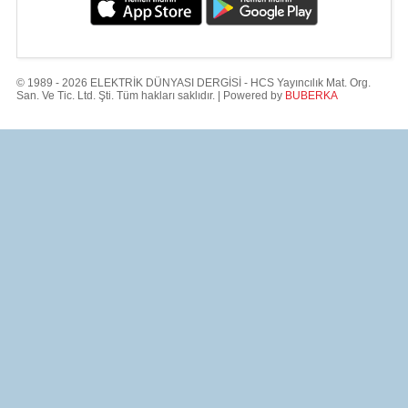
© 1989 - 2026 ELEKTRİK DÜNYASI DERGİSİ - HCS Yayıncılık Mat. Org.
San. Ve Tic. Ltd. Şti. Tüm hakları saklıdır. | Powered by
BUBERKA