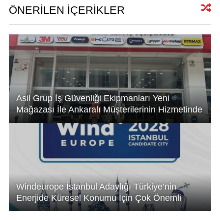
A
dI
b
ÖNERİLEN İÇERİKLER
p
n
o
p
o
k
Asil Grup İş Güvenliği Ekipmanları Yeni
Mağazası İle Ankaralı Müşterilerinin Hizmetinde
Windeurope İstanbul Adaylığı Türkiye’nin
Enerjide Küresel Konumu İçin Çok Önemli