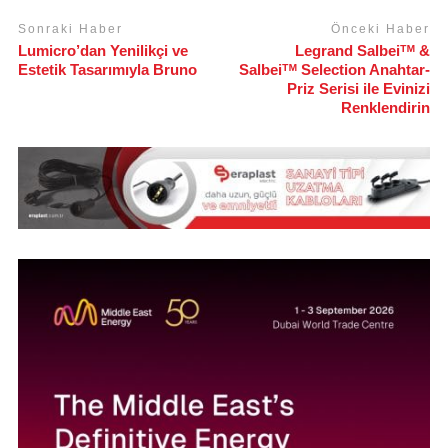
Sonraki Haber
Önceki Haber
Lumicro’dan Yenilikçi ve
Legrand Salbeiᵀᴹ &
Estetik Tasarımıyla Bruno
Salbeiᵀᴹ Selection Anahtar-
Priz Serisi ile Evinizi
Renklendirin