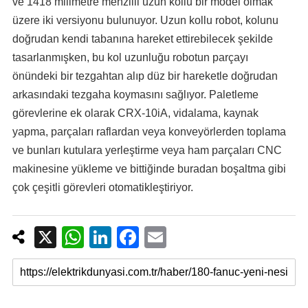
ve 1418 milimetre menzilli uzun kollu bir model olmak
üzere iki versiyonu bulunuyor. Uzun kollu robot, kolunu
doğrudan kendi tabanına hareket ettirebilecek şekilde
tasarlanmışken, bu kol uzunluğu robotun parçayı
önündeki bir tezgahtan alıp düz bir hareketle doğrudan
arkasındaki tezgaha koymasını sağlıyor. Paletleme
görevlerine ek olarak CRX-10iA, vidalama, kaynak
yapma, parçaları raflardan veya konveyörlerden toplama
ve bunları kutulara yerleştirme veya ham parçaları CNC
makinesine yükleme ve bittiğinde buradan boşaltma gibi
çok çeşitli görevleri otomatikleştiriyor.
X
W
Li
F
E
h
n
a
m
at
k
c
ail
s
e
e