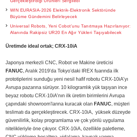
Gerçekleştirdiği Ürünleri Sergiledi
WIN EURASIA-2026 Elektrik-Elektronik Sektöründe
Büyüme Gündemini Belirleyecek
Universal Robots, Yeni Cobot’unu Tanıtmaya Hazırlanıyor:
Alanında Rakipsiz UR20 En Ağır Yükleri Taşıyabilecek
Üretimde ideal ortak; CRX-10iA
Japonya merkezli CNC, Robot ve Makine üreticisi
FANUC
, Aralık 2019'da Tokyo'daki IREX fuarında ilk
prototiplerini sunduğu yeni nesil hafif robotu CRX-10iA’yı
Avrupa pazarına sürüyor. 10 kilogramlık yük taşıyan ince
beyaz robotu CRX-10iA’nın ilk üretim birimlerini Avrupa
çapındaki showroom'larına kuracak olan
FANUC
, müşteri
teslimatı da gerçekleştirecek. CRX-10iA, yüksek düzeyde
güvenilirlik, kolay programlama ve çok yönlü uygulama
nitelikleriyle öne çıkıyor. CRX-10iA, özellikle paletleme,
CNC yükleme-boşaltma, vidalama ,kaynak yapma,