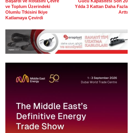
Başardı ve Rotasını Çevre
Gücü Kapasitesi Son 20
ve Toplum Üzerindeki
Yılda 3 Kattan Daha Fazla
Olumlu Ttkisini Ikiye
Arttı
Katlamaya Çevirdi