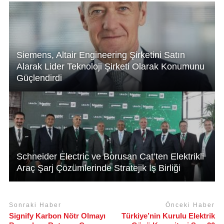
p
o
k
Siemens, Altair Engineering Şirketini Satın
Alarak Lider Teknoloji Şirketi Olarak Konumunu
Güçlendirdi
Schneider Electric ve Borusan Cat’ten Elektrikli
Araç Şarj Çözümlerinde Stratejik İş Birliği
Sonraki Haber
Önceki Haber
Signify Karbon Nötr Olmayı
Türkiye’nin Kurulu Elektrik