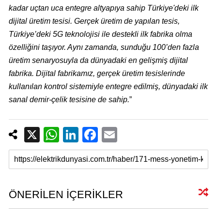
kadar uçtan uca entegre altyapıya sahip Türkiye'deki ilk
dijital üretim tesisi. Gerçek üretim de yapılan tesis,
Türkiye’deki 5G teknolojisi ile destekli ilk fabrika olma
özelliğini taşıyor. Aynı zamanda, sunduğu 100’den fazla
üretim senaryosuyla da dünyadaki en gelişmiş dijital
fabrika. Dijital fabrikamız, gerçek üretim tesislerinde
kullanılan kontrol sistemiyle entegre edilmiş, dünyadaki ilk
sanal demir-çelik tesisine de sahip.
”
X
W
Li
F
E
h
n
a
m
at
k
c
ail
s
e
e
A
dI
b
ÖNERİLEN İÇERİKLER
p
n
o