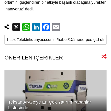
ortamını güçlendiren bir etkiyle başarılı olacağına yürekten
inanıyoruz” dedi.
X
W
Li
F
E
h
n
a
m
at
k
c
ail
s
e
e
A
dI
b
ÖNERİLEN İÇERİKLER
p
n
o
p
o
k
Teksan Ar-Ge’ye En Çok Yatırım Yapanlar
Listesinde