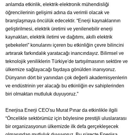
anlamda etkinlik, elektrik-elektronik mühendisliği
öğrencilerinin gelişimi adına da verimli olacak ve
branşlaşmaya öncülük edecektir. “Enerji kaynaklarının
geliştirilmesi, elektrik üretimi ve yenilenebilir enerji
kaynakları, elektrik iletimi ve dağıtımı, akıllı elektrik
şebekeleri” konularını içeren bu etkinliğin çevre bilincini
artırarak farkındalık yaratacağı inancındayız. Bilimsel ve
teknolojik yeniliklerin Türkiye'de tartışılmasının sektöre ve
ülkemize sağlayacağı faydaya gönülden inanıyoruz.
Dünyanın dört bir yanından çok değerli akademisyenlerin
ve endüstrinin yer alacağı bu etkinliğin ev sahiplerinden
biri olmaktan mutluluk duyuyoruz.”
Enerjisa Enerji CEO'su Murat Pınar da etkinlikle ilgili
“Öncelikle sektörümüz için böylesine prestijli uluslararası
bir organizasyonun ülkemizde ilk defa gerçekleşecek
olmasından mutluluk duyuyoruz. Bu süreçte Enerjisa