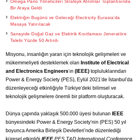
Omega Pano Yöneticileri Stratejik Atılımlar Toplantısında
Bir Araya Geldi
Elektriğin Bugünü ve Geleceği Electricity Eurasia’da
Masaya Yatırılacak
Sanayide Doğal Gaz ve Elektrik Kısıtlaması Jeneratöre
Talebi Yüzde 50 Artırdı
Misyonu, insanlığın yararı için teknolojik gelişmeleri ve
mükemmeliyeti desteklemek olan
Institute of Electrical
and Electronics Engineers
'ın
(IEEE)
topluluklarından
Power & Energy Society (PES), Eylül 2021'de İstanbul'da
düzenleyeceği etkinliğiyle Türkiye'deki bilimsel ve
teknolojik gelişmelere önemli bir platform oluşturacak.
Dünya çapında yaklaşık 500.000 üyesi bulunan
IEEE
bünyesindeki Power & Energy Society'nin (PES) 50 yıl
boyunca Amerika Birleşik Devletleri'nde düzenlediği
küresel etkinliği
IEEE
PES T&D International Conference