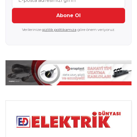
Abone Ol
Verilerinize
gizlilik politikamıza
göre önem veriyoruz.