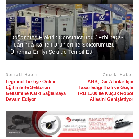
Doğanateş Elektrik Construct Iraq / Erbil 2023
Fuarı’nda Kaliteli Ürünleri İle Sektörümüzü
Ülkemizi En İyi Şekilde Temsil Etti
Sonraki Haber
Önceki Haber
Legrand Türkiye Online
ABB, Dar Alanlar İçin
Eğitimlerle Sektörün
Tasarladığı Hızlı ve Güçlü
Gelişimine Katkı Sağlamaya
IRB 1300 İle Küçük Robot
Devam Ediyor
Ailesini Genişletiyor