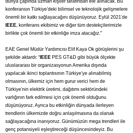
dünya çapında uzman kişiler tarafından ele alınacak. Bu
konferansın Türkiye'deki bilimsel ve teknolojik gelişmelere
önemli bir katkı sağlayacağını düşünüyoruz. Eylül 2021'de
IEEE
, konferans ekibimiz ve diğer tüm destekçilerimizle
birlikte çok önemli bir etkinliğe imza atacağız.”
EAE Genel Müdür Yardımcısı Elif Kaya Ok görüşlerini şu
şekilde aktardı: “
IEEE
PES GT&D gibi büyük ölçekte
uluslararası bir organizasyonun Amerika dışında
yapılacak ikinci toplantısının Türkiye'ye alınabilmiş
olmasının, ülkemiz için hem gurur verici hem de
Türkiye'nin elektrik üretimi, dağıtımı sektöründeki
varlığının fark edilmesi için çok önemli olduğunu
düşünüyoruz. Ayrıca bu etkinliğin dünyada ilerleyen
trendlerin ülkemizde doğru anlaşılmasına da olanak
sağlayacağına inanıyoruz. Günümüzün mega trendleri ile
genç potansiyeli eşleştireceği düşüncesindeyiz. Bu