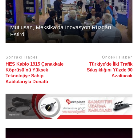
Mutlusan, Meksika’da İnovasyon Rüzgârı
Estirdi
Sonraki Haber
Önceki Haber
HES Kablo 1915 Çanakkale
Türkiye’de İlk! Trafik
Köprüsü’nü Yüksek
Sıkışıklığını Yüzde 90
Teknolojiye Sahip
Azaltacak
Kablolarıyla Donattı