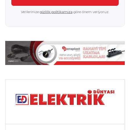
Verilerinize
gizlilik politikamıza
göre önem veriyoruz.