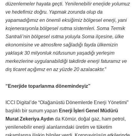
düzenlemeler hayata geçti. Yenilenebilir enerjide yolumuz
ve hedefimiz doğru. Yapmak zorunda olup da
yapamadığımız en önemli eksiğimiz bölgesel enerji, yani
kojenerasyonla bölgesel ısıtma sistemleri. Soma Termik
Santrali’nin bölgesel ısıtma yoluyla Soma ilçesine, ülke
ekonomisine ve atmosfere sağladığı fayda ülkemizin
yaklaşık 30 milyonluk nüfusunun yaşadığı yerleşim
merkezlerine uygulanabildiği takdirde enerji faturamız ve
dış ticaret açığımız en az yüzde 20 azalacaktır.
”
“Enerjide toparlanma dönemindeyiz”
ICCI Digital’de “Olağanüstü Dönemlerde Enerji Yönetimi”
başlıklı bir sunum yapan
Enerji İşleri Genel Müdürü
Murat Zekeriya Aydın
da Kömür, doğal gaz, ham petrol,
yenilenebilir enerji alanlarındaki üretim ve tüketim
rakamlarına ilişkin bilgiler verdi. Koronavirüsün etkilerinde