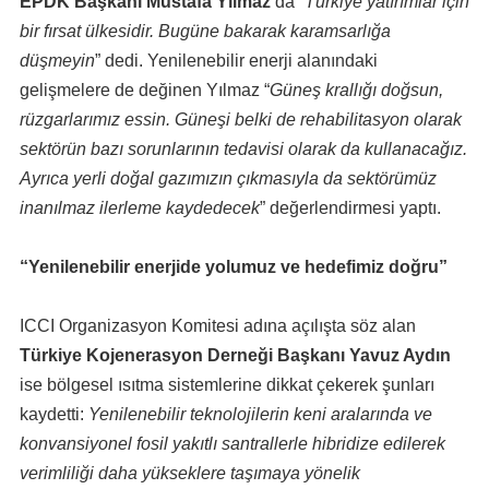
EPDK Başkanı Mustafa Yılmaz
da “
Türkiye yatırımlar için
bir fırsat ülkesidir. Bugüne bakarak karamsarlığa
düşmeyin
” dedi. Yenilenebilir enerji alanındaki
gelişmelere de değinen Yılmaz “
Güneş krallığı doğsun,
rüzgarlarımız essin. Güneşi belki de rehabilitasyon olarak
sektörün bazı sorunlarının tedavisi olarak da kullanacağız.
Ayrıca yerli doğal gazımızın çıkmasıyla da sektörümüz
inanılmaz ilerleme kaydedecek
” değerlendirmesi yaptı.
“Yenilenebilir enerjide yolumuz ve hedefimiz doğru”
ICCI Organizasyon Komitesi adına açılışta söz alan
Türkiye Kojenerasyon Derneği Başkanı Yavuz Aydın
ise bölgesel ısıtma sistemlerine dikkat çekerek şunları
kaydetti:
Yenilenebilir teknolojilerin keni aralarında ve
konvansiyonel fosil yakıtlı santrallerle hibridize edilerek
verimliliği daha yükseklere taşımaya yönelik