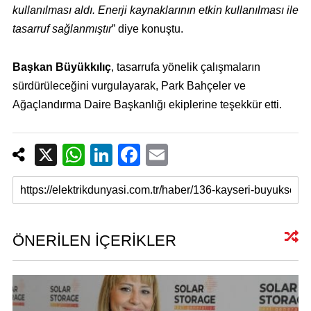
kullanılması aldı. Enerji kaynaklarının etkin kullanılması ile
tasarruf sağlanmıştır
” diye konuştu.
Başkan Büyükkılıç
, tasarrufa yönelik çalışmaların
sürdürüleceğini vurgulayarak, Park Bahçeler ve
Ağaçlandırma Daire Başkanlığı ekiplerine teşekkür etti.
X
W
Li
F
E
h
n
a
m
at
k
c
ail
s
e
e
A
dI
b
ÖNERİLEN İÇERİKLER
p
n
o
p
o
k