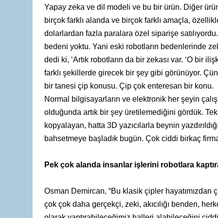
Yapay zeka ve dil modeli ve bu bir ürün. Diğer ürü
birçok farklı alanda ve birçok farklı amaçla, özellikl
dolarlardan fazla paralara özel siparişe satılıyord
bedeni yoktu. Yani eski robotların bedenlerinde ze
dedi ki, ‘Artık robotların da bir zekası var. ‘O bir i
farklı şekillerde girecek bir şey gibi görünüyor. Çünkü
bir tanesi çip konusu. Çip çok enteresan bir konu.
Normal bilgisayarların ve elektronik her şeyin çalış
olduğunda artık bir şey üretilemediğini gördük. Tekn
kopyalayan, hatta 3D yazıcılarla beynin yazdırıldı
bahsetmeye başladık bugün. Çok ciddi birkaç firma
Pek çok alanda insanlar işlerini robotlara kaptıra
Osman Demircan, “Bu klasik çipler hayatımızdan çıkı
çok çok daha gerçekçi, zeki, akıcılığı benden, herke
olarak yaptırabileceğimiz halleri alabileceğini cidd