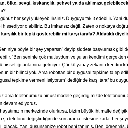
, öfke, sevgi, kıskançlık, şehvet ya da aklımıza gelebilece
mi?
ğünüz her şeyi yükleyebilirsiniz. Duyguyu taklit edebilir. Yani 
bi hissediyor olabiliriz. Bu imkansız değil. Zaten o noktaya doğru
şılık bir tepki gösterebilir mi karşı tarafa?
Aldatıldı diyel
“Sen niye böyle bir şey yaparsın” deyip şiddete başvurmak gibi d
ebilir. “Ben seninle çok mutluydum ve şu an kendimi gerçekten 
tü hissettiği anlamına gelmiyor. Çünkü yapay zekanın kendini kö
onun bir bilinci yok. Ama robottan bir duygusal tepkime talep edi
gusal tepkime vermeni istiyorum” dediğinde karşı taraf bu duyg
oruz ama telefonumuzu bir üst modele geçirdiğimizde telefonumu
en devam ediyoruz.
hayatımızın merkezinde olurlarsa, bizim büyük ihtimalle değişikl
en şu telefonu değiştirdiğimde son arama listesine kadar her şey
rli olacak. Yani düşünsenize robot beni tanımış. Beni öğrenmiş, 