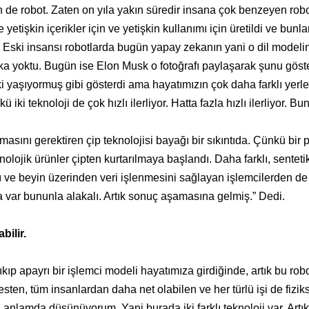
n de robot. Zaten on yıla yakın süredir insana çok benzeyen robo
e yetişkin içerikler için ve yetişkin kullanımı için üretildi ve bunl
u. Eski insansı robotlarda bugün yapay zekanın yani o dil modelin
ka yoktu. Bugün ise Elon Musk o fotoğrafı paylaşarak şunu göst
lişki yaşıyormuş gibi gösterdi ama hayatımızın çok daha farklı yerle
 iki teknoloji de çok hızlı ilerliyor. Hatta fazla hızlı ilerliyor. B
masını gerektiren çip teknolojisi bayağı bir sıkıntıda. Çünkü bir
olojik ürünler çipten kurtarılmaya başlandı. Daha farklı, senteti
ğı ve beyin üzerinden veri işlenmesini sağlayan işlemcilerden de
 var bununla alakalı. Artık sonuç aşamasına gelmiş.” Dedi.
bilir.
p apayrı bir işlemci modeli hayatımıza girdiğinde, artık bu robo
sten, tüm insanlardan daha net olabilen ve her türlü işi de fizik
i anlamda düşünüyorum. Yani burada iki farklı teknoloji var. Artık