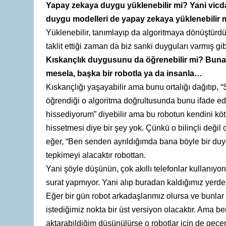
Yapay zekaya duygu yüklenebilir mi? Yani vicdan
duygu modelleri de yapay zekaya yüklenebilir 
Yüklenebilir, tanımlayıp da algoritmaya dönüştürdü
taklit ettiği zaman da biz sanki duyguları varmış gi
Kıskançlık duygusunu da öğrenebilir mi? Buna kar
mesela, başka bir robotla ya da insanla…
Kıskançlığı yaşayabilir ama bunu ortalığı dağıtıp, 
öğrendiği o algoritma doğrultusunda bunu ifade ed
hissediyorum” diyebilir ama bu robotun kendini kö
hissetmesi diye bir şey yok. Çünkü o bilinçli değil 
eğer, “Ben senden ayrıldığımda bana böyle bir duy
tepkimeyi alacaktır robottan.
Yani şöyle düşünün, çok akıllı telefonlar kullanıy
surat yapmıyor. Yani alıp buradan kaldığımız yerd
Eğer bir gün robot arkadaşlarımız olursa ve bunlar 
istediğimiz nokta bir üst versiyon olacaktır. Ama b
aktarabildiğim düşünülürse o robotlar için de geçe