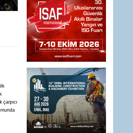
ilk
k
k çarpıcı
rumunda