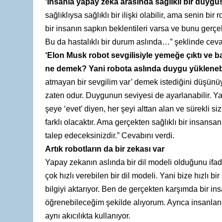
‘İnsanla
yapay zeka arasında sağlıklı bir duygu
sağlıklıysa sağlıklı bir ilişki olabilir, ama senin bi
bir insanın sapkın beklentileri varsa ve bunu gerçe
Bu da hastalıklı bir durum aslında…” şeklinde ceva
‘Elon Musk robot sevgilisiyle yemeğe çıktı ve ba
ne demek? Yani robota aslında duygu yüklenebi
atmayan bir sevgilim var’ demek istediğini düşünüy
zaten odur. Duygunun seviyesi de ayarlanabilir. Yan
şeye ‘evet’ diyen, her şeyi alttan alan ve sürekli si
farklı olacaktır. Ama gerçekten sağlıklı bir insansa
talep edeceksinizdir.” Cevabını verdi.
Artık robotların da bir zekası var
Yapay zekanın aslında bir dil modeli olduğunu ifad
çok hızlı verebilen bir dil modeli. Yani bize hızlı 
bilgiyi aktarıyor. Ben de gerçekten karşımda bir in
öğrenebileceğim şekilde alıyorum. Ayrıca insanların 
aynı akıcılıkta kullanıyor.