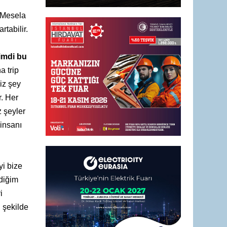
. Mesela
tabilir.
Şimdi bu
a trip
iz şey
r. Her
z şeyler
 insanı
yi bize
ediğim
i
ı şekilde