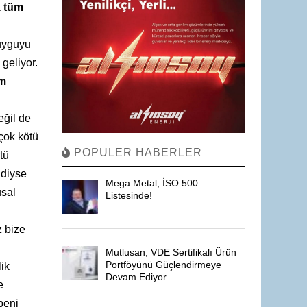
k tüm
duyguyu
 geliyor.
im
eğil de
çok kötü
POPÜLER HABERLER
tü
ldiyse
Mega Metal, İSO 500
usal
Listesinde!
z bize
Mutlusan, VDE Sertifikalı Ürün
Portföyünü Güçlendirmeye
ik
Devam Ediyor
e
beni