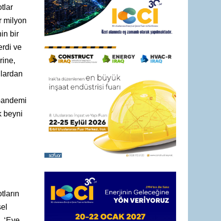
tlar
ar milyon
in bir
erdi ve
rine,
unlardan
 pandemi
k beyni
tların
sel
, ‘Eve