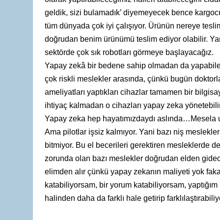
geldik, sizi bulamadık’ diyemeyecek bence kargoc
tüm dünyada çok iyi çalışıyor. Ürünün nereye tesli
doğrudan benim ürünümü teslim ediyor olabilir. Yan
sektörde çok sık robotları görmeye başlayacağız.
Yapay zekâ bir bedene sahip olmadan da yapabilece
çok riskli meslekler arasında, çünkü bugün doktorla
ameliyatları yaptıkları cihazlar tamamen bir bilgis
ihtiyaç kalmadan o cihazları yapay zeka yönetebilir
Yapay zeka hep hayatımızdaydı aslında…Mesela uçak
Ama pilotlar işsiz kalmıyor. Yani bazı niş meslekl
bitmiyor. Bu el becerileri gerektiren mesleklerde de
zorunda olan bazı meslekler doğrudan elden gidec
elimden alır çünkü yapay zekanın maliyeti yok faka
katabiliyorsam, bir yorum katabiliyorsam, yaptığım
halinden daha da farklı hale getirip farklılaştırab