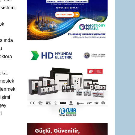
sistemi
ok
slında
u
oktora
eka.
 meslek
işlenmek
işimi
şey
i