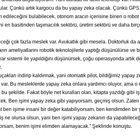
ular. Çünkü artık kargocu da bu yapay zeka olacak. Çünkü GPS 
m edileceğini bulabilecek, otonom aracın içerisine binen o robot
i en basitinden taşımacılık sektörü, üretim sektörü ve daha birç
ği çok fazla meslek var. Avukatlık gibi mesela. Doktorluk da a
rın ameliyatlarını robotik teknolojilerle yaptığı düşünülürse ve b
ayar sistemi ile yapıldığını düşünürsek, çoğu operasyonda artık d
.
ları indirip kaldırmak, yani otomatik pilot, bildiğimiz yapay z
er var. Bu mesleklerde yapay zeka onlara yardımcı oluyor, ama o
 bu şekilde. Fakat böyle net kuralları olan, kitapta yazdığı gibi 
ek. Ben işimi yapay zeka gibi yapıyorsam, geçmiş olsun. Zaten 
t ben işime insani bir değer katabiliyorsam, ben kendimden bir 
 iş ne olursa olsun, yani ben işimi yapay zekanın da yapabileceğ
iliyorsam, benim işimi elimden alamayacak.” Şeklinde konuştu.