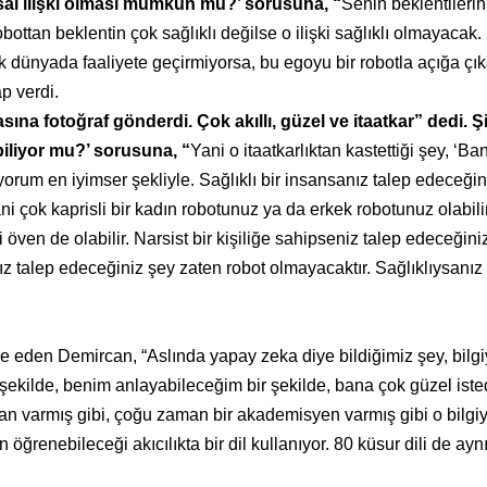
sal ilişki olması mümkün mü?’ sorusuna, “
Senin beklentilerin
r robottan beklentin çok sağlıklı değilse o ilişki sağlıklı olmayacak
k dünyada faaliyete geçirmiyorsa, bu egoyu bir robotla açığa çıkar
p verdi.
sına fotoğraf gönderdi. Çok akıllı, güzel ve itaatkar” dedi. 
liyor mu?’ sorusuna, “
Yani o itaatkarlıktan kastettiği şey, ‘Ban
orum en iyimser şekliyle. Sağlıklı bir insansanız talep edeceğin
i çok kaprisli bir kadın robotunuz ya da erkek robotunuz olabili
zi öven de olabilir. Narsist bir kişiliğe sahipseniz talep edeceğini
nız talep edeceğiniz şey zaten robot olmayacaktır. Sağlıklıysanız
e eden Demircan, “Aslında yapay zeka diye bildiğimiz şey, bilgi
bir şekilde, benim anlayabileceğim bir şekilde, bana çok güzel ist
san varmış gibi, çoğu zaman bir akademisyen varmış gibi o bilgiy
öğrenebileceği akıcılıkta bir dil kullanıyor. 80 küsur dili de ayn