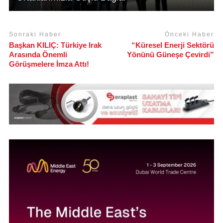
Sonraki Haber
Önceki Haber
Başkan KILIÇ: Türkiye Irak
“Küresel Enerji Sektörü
Arasında Önemli
Yönünü Güneşe Çevirdi”
Görüşmelere İmza Attı!