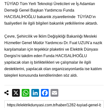
TÜYİAD Tüm Yerli Teknoloji Üreticileri ve İş Adamları
Derneği Genel Başkan Yardımcısı Funda
HACISALİHOĞLU bakanlık ziyaretlerinde TÜYİAD'ın
faaliyetleri ile ilgili bilgileri bakanlık yetkililerine aktardı.
Çevre, Şehircilik ve İklim Değişikliği Bakanlığı Mesleki
Hizmetler Genel Müdür Yardımcısı Dr. Fuat UZUN'a nazik
karşılamaları için teşekkür plaketini ve Elektrik Dünyası
Dergisi'ni takdim eden Funda HACISALİHOĞLU
yapılacak olan iş birliktelikleri ve çalışmalar ile ilgili
desteklerini, yapılacak olan organizasyonlarda ise katılım
talepleri konusunda kendilerinden söz aldı.
X
W
Li
F
E
h
n
a
m