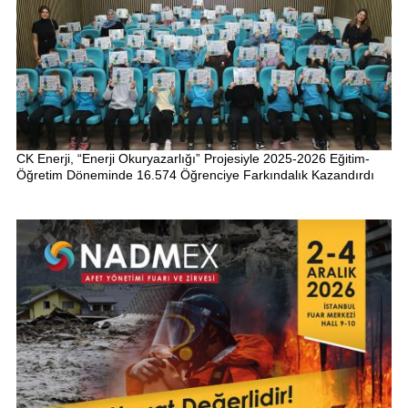
CK Enerji, “Enerji Okuryazarlığı” Projesiyle 2025-2026 Eğitim-
Öğretim Döneminde 16.574 Öğrenciye Farkındalık Kazandırdı