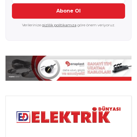
Abone Ol
Verilerinize
gizlilik politikamıza
göre önem veriyoruz.