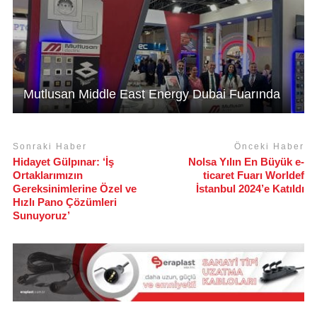
Mutlusan Middle East Energy Dubai Fuarında
Sonraki Haber
Önceki Haber
Hidayet Gülpınar: ‘İş
Nolsa Yılın En Büyük e-
Ortaklarımızın
ticaret Fuarı Worldef
Gereksinimlerine Özel ve
İstanbul 2024’e Katıldı
Hızlı Pano Çözümleri
Sunuyoruz’