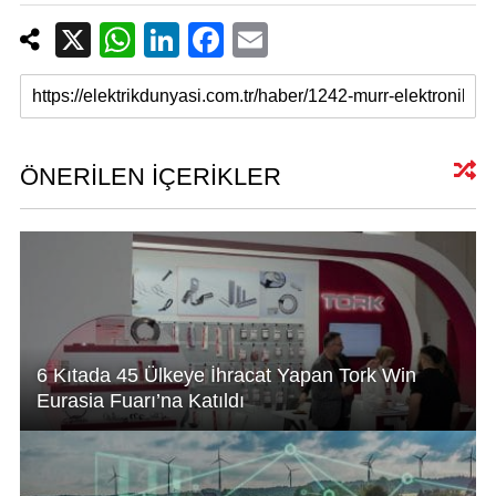
X
W
Li
F
E
h
n
a
m
at
k
c
ail
s
e
e
A
dI
b
ÖNERİLEN İÇERİKLER
p
n
o
p
o
k
6 Kıtada 45 Ülkeye İhracat Yapan Tork Win
Eurasia Fuarı’na Katıldı