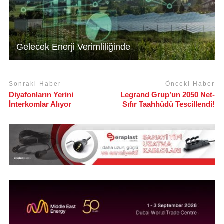
Gelecek Enerji Verimliliğinde
Sonraki Haber
Önceki Haber
Diyafonların Yerini
Legrand Grup’un 2050 Net-
İnterkomlar Alıyor
Sıfır Taahhüdü Tescillendi!