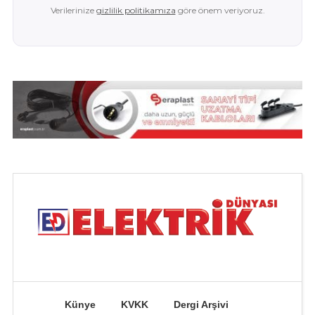
Verilerinize
gizlilik politikamıza
göre önem veriyoruz.
Künye
KVKK
Dergi Arşivi