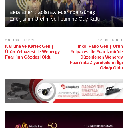
Beta Enerji, SolarEX Fuarında Güneş
Enerjisinin Üretim ve İletimine Güç Kattı
Sonraki Haber
Önceki Haber
Karluna ve Kartek Geniş
İnkol Pano Geniş Ürün
Ürün Yelpazesi İle Wenergy
Yelpazesi İle Fuar İzmir’de
Fuarı’nın Gözdesi Oldu
Düzenlenen Wenergy
Fuarı’nda Ziyaretçilerin İlgi
Odağı Oldu