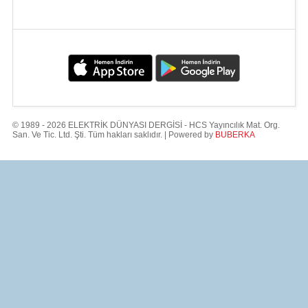
© 1989 - 2026 ELEKTRİK DÜNYASI DERGİSİ - HCS Yayıncılık Mat. Org.
San. Ve Tic. Ltd. Şti. Tüm hakları saklıdır. | Powered by
BUBERKA