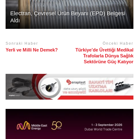
Electran, Çevresel Ürün Beyanı (EPD) Belgesi
Aldı
Sonraki Haber
Önceki Haber
Yerli ve Milli Ne Demek?
Türkiye’de Ürettiği Medikal
Trafolarla Dünya Sağlık
Sektörüne Güç Katıyor