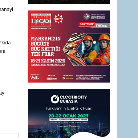
sanayi
atkıda
ını
ayı