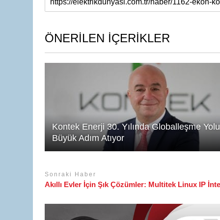
at
k
c
ail
s
e
e
A
dI
b
ÖNERİLEN İÇERİKLER
p
n
o
p
o
k
Kontek Enerji 30. Yılında Globalleşme Yol
Büyük Adım Atıyor
Sonraki Haber
Akıllı Evler İçin Şık Çözümler: Multitek Linux IP İn