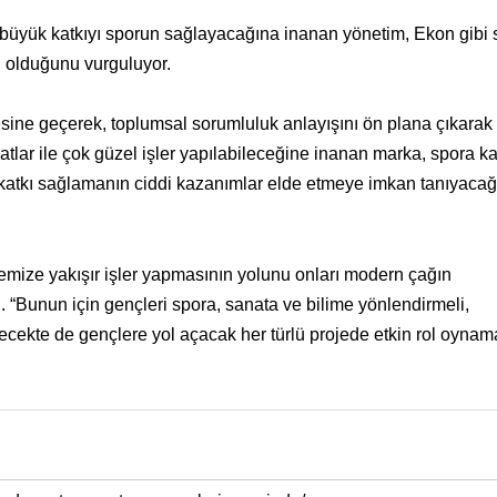
n büyük katkıyı sporun sağlayacağına inanan yönetim, Ekon gibi 
i olduğunu vurguluyor.
ine geçerek, toplumsal sorumluluk anlayışını ön plana çıkarak
satlar ile çok güzel işler yapılabileceğine inanan marka, spora k
 katkı sağlamanın ciddi kazanımlar elde etmeye imkan tanıyacağ
emize yakışır işler yapmasının yolunu onları modern çağın
i. “Bunun için gençleri spora, sanata ve bilime yönlendirmeli,
elecekte de gençlere yol açacak her türlü projede etkin rol oynam