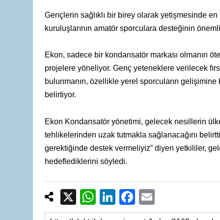
Gençlerin sağlıklı bir birey olarak yetişmesinde e
kuruluşlarının amatör sporculara desteğinin öneml
Ekon, sadece bir kondansatör markası olmanın ötes
projelere yöneliyor. Genç yeteneklere verilecek fır
bulunmanın, özellikle yerel sporcuların gelişimine
belirtiyor.
Ekon Kondansatör yönetimi, gelecek nesillerin ülk
tehlikelerinden uzak tutmakla sağlanacağını belirtt
gerektiğinde destek vermeliyiz” diyen yetkililer, g
hedeflediklerini söyledi.
X
W
Li
F
E
h
n
a
m