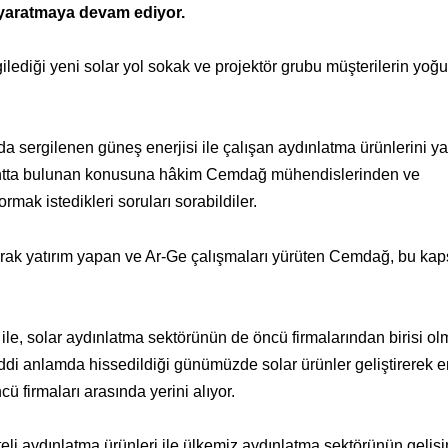
ı yaratmaya devam ediyor.
lediği yeni solar yol sokak ve projektör grubu müşterilerin yoğun
da sergilenen güneş enerjisi ile çalışan aydınlatma ürünlerini y
 stantta bulunan konusuna hâkim Cemdağ mühendislerinden ve
sormak istedikleri soruları sorabildiler.
larak yatırım yapan ve Ar-Ge çalışmaları yürüten Cemdağ, bu k
 ile, solar aydınlatma sektörünün de öncü firmalarından birisi ol
ciddi anlamda hissedildiği günümüzde solar ürünler geliştirerek e
ü firmaları arasında yerini alıyor.
aliteli aydınlatma ürünleri ile ülkemiz aydınlatma sektörünün geliş