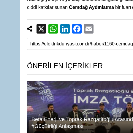
ciddi katkılar sunan
Cemdağ Aydınlatma
bir fuarı 
X
W
Li
F
E
h
n
a
m
at
k
c
ail
s
e
e
A
dI
b
ÖNERİLEN İÇERİKLER
p
n
o
p
o
k
Beta Enerji ve Toprak Razgatlıoğlu Arasın
#GüçBirliği Anlaşması