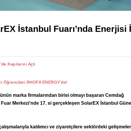
X İstanbul Fuarı’nda Enerjisi İ
de Kapılarını Açtı
kezi Öğrencileri RHOFA ENERGY’de!
örünün marka firmalarından birisi olmayı başaran Cemdağ
ul Fuar Merkezi’nde 17. si gerçekleşen SolarEX İstanbul Gün
alışmalarıyla katılımcı ve ziyaretçilere sektördeki gelişmeler