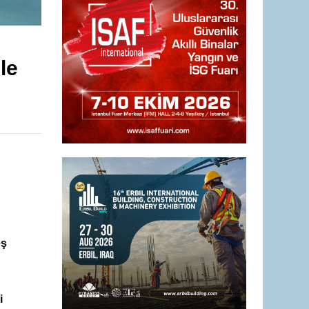
le
eş
i