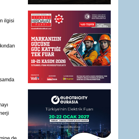
 ilgisi
akından
apsamda
mayı
nerji
imine de