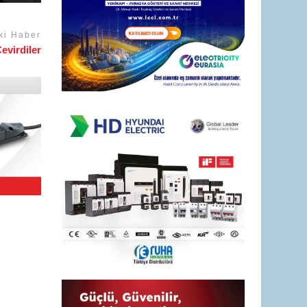
ki Haber
evirdiler