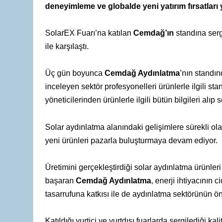
deneyimleme ve globalde yeni yatırım fırsatlar
SolarEX Fuarı’na katılan
Cemdağ’ın
standına sergi
ile karşılaştı.
Üç gün boyunca
Cemdağ Aydınlatma
’nın standın
inceleyen sektör profesyonelleri ürünlerle ilgili
yöneticilerinden ürünlerle ilgili bütün bilgileri alıp 
Solar aydınlatma alanındaki gelişimlere sürekli o
yeni ürünleri pazarla buluşturmaya devam ediyor.
Üretimini gerçekleştirdiği solar aydınlatma ürünleri
başaran
Cemdağ Aydınlatma
, enerji ihtiyacının 
tasarrufuna katkısı ile de aydınlatma sektörünün önc
Katıldığı yurtiçi ve yurtdışı fuarlarda sergilediği k