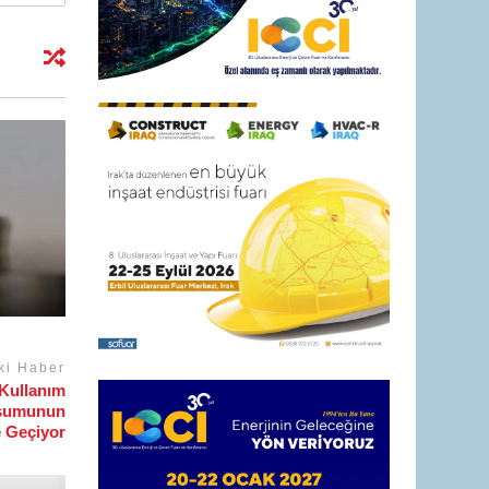
ki Haber
 Kullanım
uşumunun
 Geçiyor