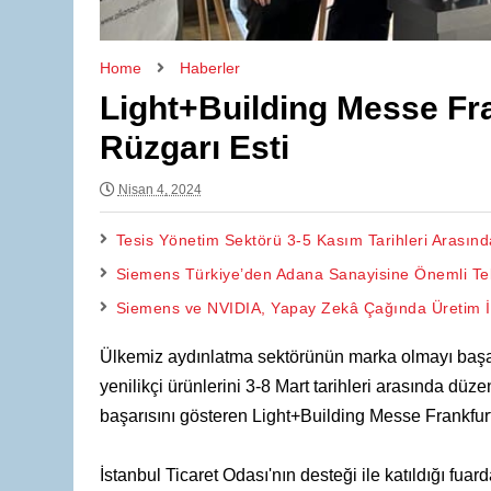
Home
Haberler
Light+Building Messe Fra
Rüzgarı Esti
Nisan 4, 2024
Tesis Yönetim Sektörü 3-5 Kasım Tarihleri Arasın
Siemens Türkiye’den Adana Sanayisine Önemli Tek
Siemens ve NVIDIA, Yapay Zekâ Çağında Üretim İç
Ülkemiz aydınlatma sektörünün marka olmayı başa
yenilikçi ürünlerini 3-8 Mart tarihleri arasında d
başarısını gösteren Light+Building Messe Frankfurt
İstanbul Ticaret Odası'nın desteği ile katıldığı fuar