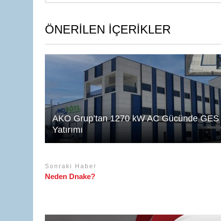
s
e
e
A
dI
b
ÖNERİLEN İÇERİKLER
p
n
o
p
o
k
AKO Grup’tan 1270 kW AC Gücünde GES
Yatırımı
Sonraki Haber
Neden Dnake?