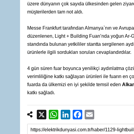
üzere dünyanın çok sayıda ülkesinden gelen ziyaret
müşterilerden tam not aldı.
Messe Frankfurt tarafından Almanya`nın ve Avrupa`
düzenlenen, Light + Building Fuarı’nda yoğun Ar-Ge
standında bulunan yetkililer stantta sergilenen aydınl
ürünlerle ilgili sordukları soruları cevaplandırdılar.
4 gün süren fuar boyunca yenilikçi aydınlatma çöz
verimliliğine katkı sağlayan ürünleri ile fuarın en ç
fuarda da ülkemizi en iyi şekilde temsil eden
Alka
katkı sağladı.
X
W
Li
F
E
h
n
a
m
at
k
c
ail