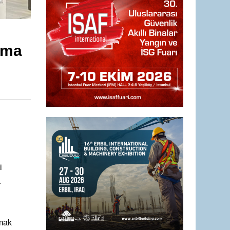
tma
i
a
lmak