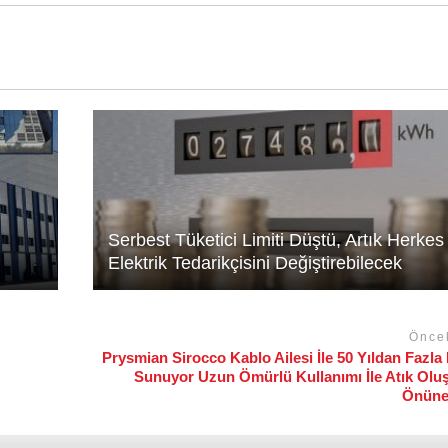
Serbest Tüketici Limiti Düştü, Artık Herkes
Elektrik Tedarikçisini Değiştirebilecek
Önce
Prysmian Sirocco Kablo Ailesi İle 50 Yıldan Fazla
Sunuyor Uzun Ömürlü Kullanımı İle Atık Ol
Önüne