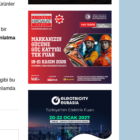
ürünler
bir
nlatma
 gibi bu
anlamda