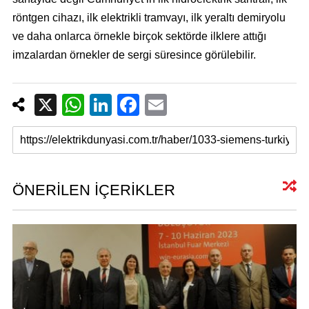
röntgen cihazı, ilk elektrikli tramvayı, ilk yeraltı demiryolu
ve daha onlarca örnekle birçok sektörde ilklere attığı
imzalardan örnekler de sergi süresince görülebilir.
X
W
Li
F
E
h
n
a
m
at
k
c
ail
s
e
e
A
dI
b
ÖNERİLEN İÇERİKLER
p
n
o
p
o
k