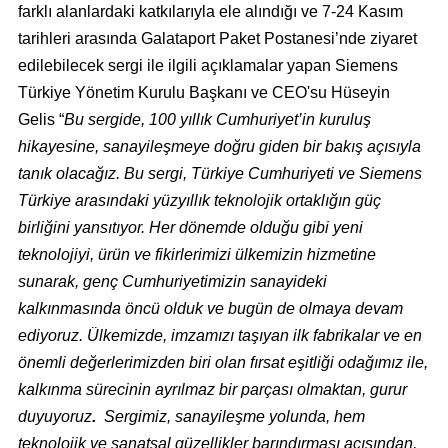
farklı alanlardaki katkılarıyla ele alındığı ve 7-24 Kasım
tarihleri arasında Galataport Paket Postanesi’nde ziyaret
edilebilecek sergi ile ilgili açıklamalar yapan Siemens
Türkiye Yönetim Kurulu Başkanı ve CEO'su Hüseyin
Gelis “
Bu sergide, 100 yıllık Cumhuriyet’in kuruluş
hikayesine, sanayileşmeye doğru giden bir bakış açısıyla
tanık olacağız. Bu sergi, Türkiye Cumhuriyeti ve Siemens
Türkiye arasındaki yüzyıllık teknolojik ortaklığın güç
birliğini yansıtıyor. Her dönemde olduğu gibi yeni
teknolojiyi, ürün ve fikirlerimizi ülkemizin hizmetine
sunarak, genç Cumhuriyetimizin sanayideki
kalkınmasında öncü olduk ve bugün de olmaya devam
ediyoruz. Ülkemizde, imzamızı taşıyan ilk fabrikalar ve en
önemli değerlerimizden biri olan fırsat eşitliği odağımız ile,
kalkınma sürecinin ayrılmaz bir parçası olmaktan, gurur
duyuyoruz
.
Sergimiz, sanayileşme yolunda, hem
teknolojik ve sanatsal güzellikler barındırması açısından,