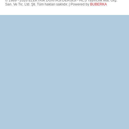
© 1989 - 2026 ELEKTRİK DÜNYASI DERGİSİ - HCS Yayıncılık Mat. Org.
San. Ve Tic. Ltd. Şti. Tüm hakları saklıdır. | Powered by
BUBERKA