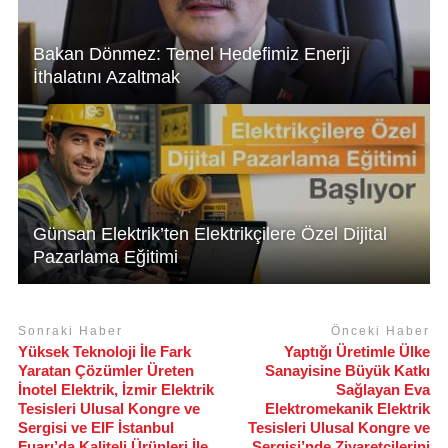
Bakan Dönmez: Temel Hedefimiz Enerji
İthalatını Azaltmak
Günsan Elektrik’ten Elektrikçilere Özel Dijital
Pazarlama Eğitimi
Sonraki Haber
Önceki Haber
Yüksek Teknoloji İle Fark
Yaptığı Üretimle Ülke
Yaratan Çözümler Üreten
Sanayisine Büyük Katkı
İnotel Elektrik, İzmir Elektrik
Sağlayan Eva
Tesisleri Ulusal Kongre ve
Elektromekanik Elektrik
Sergisi ve EIF İstanbul
Tesisleri Ulusal Kongre ve
Fuarı’da Kaliteli Ürünleri İle
Sergisi’nde Ziyaretçilerini