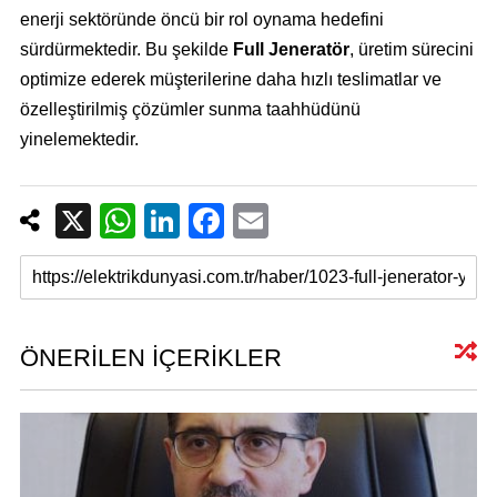
enerji sektöründe öncü bir rol oynama hedefini
sürdürmektedir. Bu şekilde
Full Jeneratör
, üretim sürecini
optimize ederek müşterilerine daha hızlı teslimatlar ve
özelleştirilmiş çözümler sunma taahhüdünü
yinelemektedir.
X
W
Li
F
E
h
n
a
m
at
k
c
ail
s
e
e
A
dI
b
ÖNERİLEN İÇERİKLER
p
n
o
p
o
k