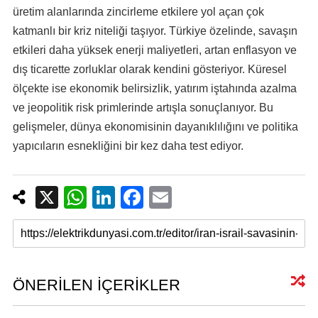
üretim alanlarında zincirleme etkilere yol açan çok
katmanlı bir kriz niteliği taşıyor. Türkiye özelinde, savaşın
etkileri daha yüksek enerji maliyetleri, artan enflasyon ve
dış ticarette zorluklar olarak kendini gösteriyor. Küresel
ölçekte ise ekonomik belirsizlik, yatırım iştahında azalma
ve jeopolitik risk primlerinde artışla sonuçlanıyor. Bu
gelişmeler, dünya ekonomisinin dayanıklılığını ve politika
yapıcıların esnekliğini bir kez daha test ediyor.
X
W
Li
F
E
h
n
a
m
at
k
c
ail
s
e
e
A
dI
b
ÖNERİLEN İÇERİKLER
p
n
o