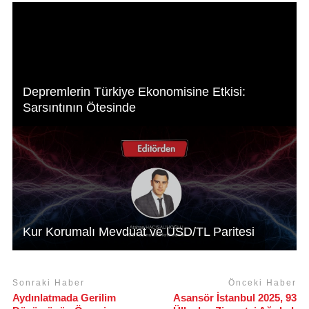
p
o
k
Depremlerin Türkiye Ekonomisine Etkisi:
Sarsıntının Ötesinde
Kur Korumalı Mevduat ve USD/TL Paritesi
Sonraki Haber
Önceki Haber
Aydınlatmada Gerilim
Asansör İstanbul 2025, 93