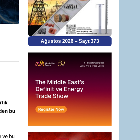
Ağustos 2026 – Sayı:373
rtık
eden bu
r ve bu