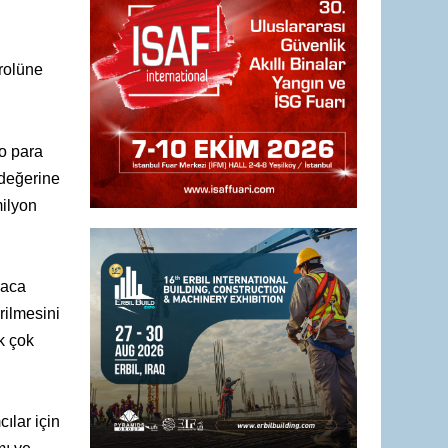
rolüne
to para
 değerine
milyon
maca
irilmesini
k çok
ılar için