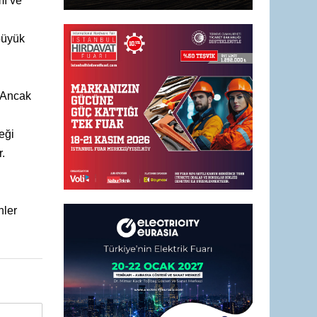
mı ve
üyük
. Ancak
eği
.
nler