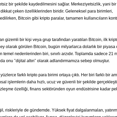
yetsiz bir şekilde kaydedilmesini sağlar. Merkeziyetsizlik, yani bir
ikkat çeken özelliklerinden biridir. Geleneksel para birimleri,
dilirken, Bitcoin gibi kripto paralar, tamamen kullanıcıların kont
izemli bir kişi veya grup tarafından yaratılan Bitcoin, ilk krip
ey olarak görülen Bitcoin, bugün milyarlarca dolarlık bir piyasa
nin temel nedenlerinden biri, sınırlı arzıdır. Toplamda sadece 21 
bu da onu "dijital altın" olarak adlandırmamıza sebep olmuştur.
zlerce farklı kripto para birimi ortaya çıktı. Her biri farklı bir a
al işlemlerin daha hızlı, ucuz ve güvenli bir şekilde gerçekleşt
zleşme özelliği, finans sektöründen oyun endüstrisine kadar pe
l, riskleriyle de gündemde. Yüksek fiyat dalgalanmaları, yatırımc