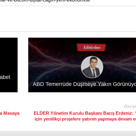
kabet
ABD Temerrüde Düşmeye Yakın Görünüyo
Önce
da Masaya
ELDER Yönetim Kurulu Başkanı Barış Erdeniz: 
için yenilikçi projelere yatırım yapmaya devam 