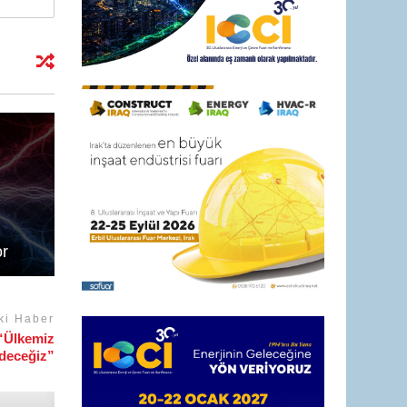
r
ki Haber
“Ülkemiz
edeceğiz”