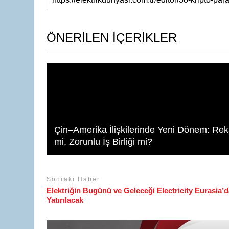
at
k
c
ail
s
e
e
A
dI
b
ÖNERİLEN İÇERİKLER
p
n
o
p
o
k
Çin–Amerika İlişkilerinde Yeni Dönem: Re
mi, Zorunlu İş Birliği mi?
Sonraki Haber
Elektriğin Bugünü ve Geleceği Electricity Eurasia’
Yatırılacak