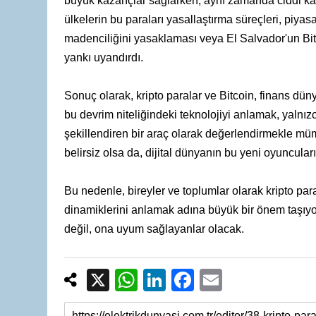
büyük kazançlar sağlarken, aynı zamanda ciddi kay
ülkelerin bu paraları yasallaştırma süreçleri, piyasa
madenciliğini yasaklaması veya El Salvador'un Bitcoin
yankı uyandırdı.
Sonuç olarak, kripto paralar ve Bitcoin, finans düny
bu devrim niteliğindeki teknolojiyi anlamak, yalnızc
şekillendiren bir araç olarak değerlendirmekle mümk
belirsiz olsa da, dijital dünyanın bu yeni oyuncular
Bu nedenle, bireyler ve toplumlar olarak kripto par
dinamiklerini anlamak adına büyük bir önem taşıyor
değil, ona uyum sağlayanlar olacak.
X
W
Li
F
E
h
n
a
m