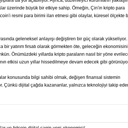
ıplara da yol açabiliyor. Ayrıca, düzenleyici kurumların yaklaşı
lar üzerinde büyük bir etkiye sahip. Örneğin, Çin'in kripto para
'i resmi para birimi ilan etmesi gibi olaylar, küresel ölçekte b
asında geleneksel anlayışı değiştiren bir güç olarak yükseliyor
a bir yatırım fırsatı olarak görmekten öte, geleceğin ekonomisini
ün. Önümüzdeki yıllarda kripto paraların nasıl bir yöne evrilec
ının etkisi uzun yıllar hissedilmeye devam edecek gibi görünüyor
alar konusunda bilgi sahibi olmak, değişen finansal sistemin
. Çünkü dijital çağda kazananlar, yalnızca teknolojiyi takip ede