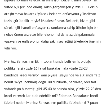
kişilere sorulan gelecek yıl enflasyon beklentisinin cevabı ise
yüzde 6,8 şeklinde olmuş, lakin gerçekleşen yüzde 1,5. Peki bu
araştırmaya bakarak ‘yüksek beklenti enflasyonu yükseltiyor’
tezini çürütebilir miyiz? Maalesef hayır. Beklenti, bizim gibi
sürekli çift haneli enflasyon rakamlarına sahip ülkeler için bir
nebze önem arz etse bile, ekonomisi daha az dalgalanmalar
yaşayan ve enflasyonun daha sakin seyrettiği ülkelerde önemini
yitiriyor.
Merkez Bankası’nın Ekim toplantısında belirlemiş olduğu
politika faizi yüzde 16 fakat bankalar hala yüzde 22-23
bandında kredi veriyor. Yani piyasa işleyişinde ve algısında faiz
henüz 16’ya inebilmiş değil. Bu durumda; bankalar, reel faiz
vatandaşın hissettiği gibi 35-40 bandında olsa, yüzde 22-23’den
kredi vererek kar elde edebilir mi? Edemez. Bankaların kredi
faizleri neden Merkez Bankası’nın politika faizinden 6-7 puan