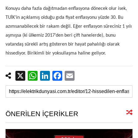
Konuyu daha fazla dağıtmadan enflasyona dönecek olur isek,
TUİK’in açıklamış olduğu gıda fiyat enflasyonu yüzde 30. Bu
azımsanabilecek bir rakam değil. Eğer enflasyon süreciniz 1 yılı
aşmışsa (ki ülkemiz 2017’den beri çift hanelerde), bunu
vatandaş sürekli artış gösteren bir hayat pahalılığı olarak
hissediyor. Birikimli bir yoksullaşma haline geliyor.
X
W
Li
F
E
h
n
a
m
at
k
c
ail
s
e
e
A
dI
b
ÖNERİLEN İÇERİKLER
p
n
o
p
o