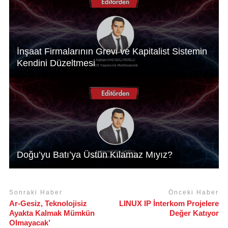
k
İnşaat Firmalarının Grevi ve Kapitalist Sistemin
Kendini Düzeltmesi
Doğu’yu Batı’ya Üstün Kılamaz Mıyız?
Sonraki Haber
Önceki Haber
Ar-Gesiz, Teknolojisiz
LINUX IP İnterkom Projelere
Ayakta Kalmak Mümkün
Değer Katıyor
Olmayacak’