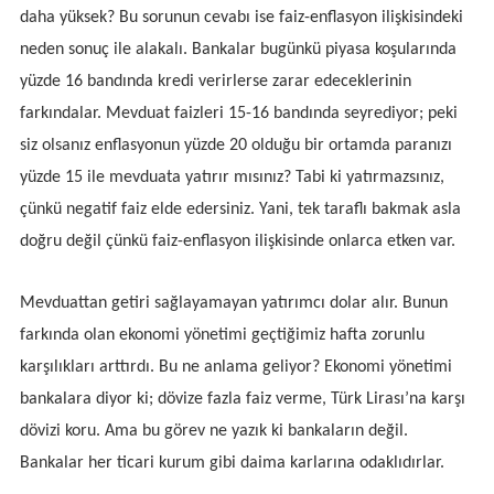
daha yüksek? Bu sorunun cevabı ise faiz-enflasyon ilişkisindeki
neden sonuç ile alakalı. Bankalar bugünkü piyasa koşularında
yüzde 16 bandında kredi verirlerse zarar edeceklerinin
farkındalar. Mevduat faizleri 15-16 bandında seyrediyor; peki
siz olsanız enflasyonun yüzde 20 olduğu bir ortamda paranızı
yüzde 15 ile mevduata yatırır mısınız? Tabi ki yatırmazsınız,
çünkü negatif faiz elde edersiniz. Yani, tek taraflı bakmak asla
doğru değil çünkü faiz-enflasyon ilişkisinde onlarca etken var.
Mevduattan getiri sağlayamayan yatırımcı dolar alır. Bunun
farkında olan ekonomi yönetimi geçtiğimiz hafta zorunlu
karşılıkları arttırdı. Bu ne anlama geliyor? Ekonomi yönetimi
bankalara diyor ki; dövize fazla faiz verme, Türk Lirası’na karşı
dövizi koru. Ama bu görev ne yazık ki bankaların değil.
Bankalar her ticari kurum gibi daima karlarına odaklıdırlar.