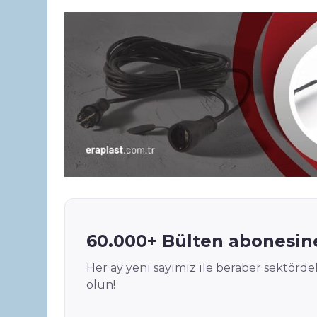
s
e
e
A
dI
b
p
n
o
p
o
k
60.000+ Bülten abonesine
Her ay yeni sayımız ile beraber sektör
olun!