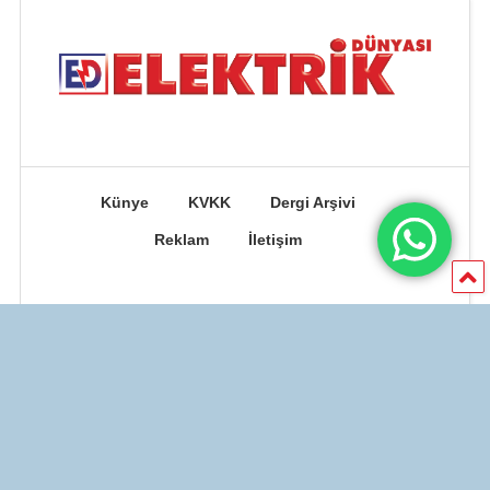
Künye
KVKK
Dergi Arşivi
Reklam
İletişim
© 1989 - 2026 ELEKTRİK DÜNYASI DERGİSİ - HCS Yayıncılık Mat. Org.
San. Ve Tic. Ltd. Şti. Tüm hakları saklıdır. | Powered by
BUBERKA