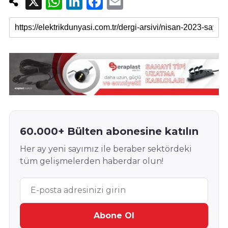
X
W
Li
F
E
h
n
a
m
at
k
c
ail
s
e
e
A
dI
b
p
n
o
p
o
k
60.000+ Bülten abonesine katılın
Her ay yeni sayımız ile beraber sektördeki
tüm gelişmelerden haberdar olun!
Abone Ol